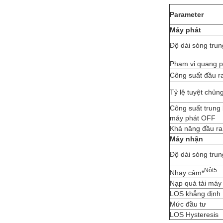
Parameter
Máy phát
Độ dài sóng tru
Phạm vi quang p
Công suất đầu ra
Tỷ lệ tuyệt chủn
Công suất trung
máy phát OFF
Khả năng đầu ra
Máy nhận
Độ dài sóng tru
N
ôt
5
Nhạy cảm*
Nạp quá tải máy
LOS khẳng định
Mức đầu tư
LOS Hysteresis