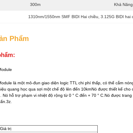
300m
Khả Năng
1310nm/1550nm SMF BIDI Hai chiều
, 
3.125G BIDI hai 
Sản Phẩm
phẩm:
Module
odule là một mô-đun giao diện logic TTL chi phí thấp, có thể cắm nón
 hiệu quang học qua sợi một chế độ lên đến 10kmNó được thiết kế cho c
 Nó hỗ trợ phạm vi nhiệt độ rộng từ 0 ° C đến + 70 ° C.Nó được trang
ẩn.3z.
Giá trị