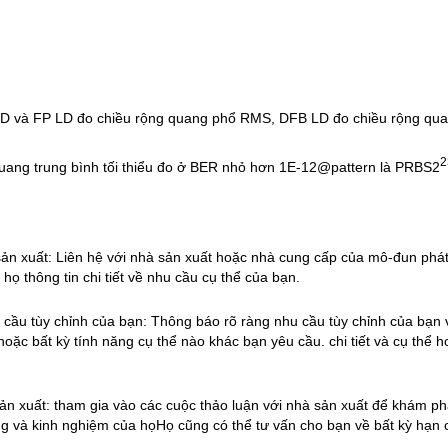
D và FP LD đo chiều rộng quang phổ RMS, DFB LD đo chiều rộng qu
2
uang trung bình tối thiểu đo ở BER nhỏ hơn 1E-12@pattern là PRBS2
 sản xuất: Liên hệ với nhà sản xuất hoặc nhà cung cấp của mô-đun p
họ thông tin chi tiết về nhu cầu cụ thể của bạn.
 cầu tùy chỉnh của bạn: Thông báo rõ ràng nhu cầu tùy chỉnh của bạn vớ
hoặc bất kỳ tính năng cụ thể nào khác bạn yêu cầu. chi tiết và cụ thể 
ản xuất: tham gia vào các cuộc thảo luận với nhà sản xuất để khám phá
g và kinh nghiệm của họHọ cũng có thể tư vấn cho bạn về bất kỳ hạn c