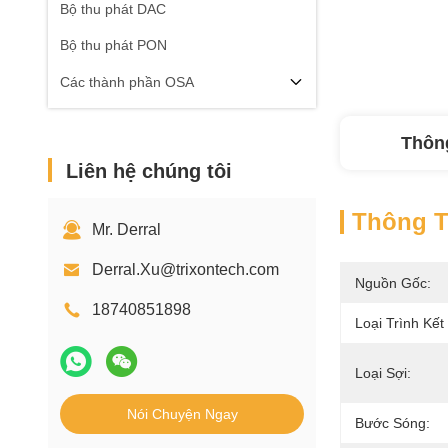
Bộ thu phát DAC
Bộ thu phát PON
Các thành phần OSA
Thông
Liên hệ chúng tôi
Thông Ti
Mr. Derral
Derral.Xu@trixontech.com
Nguồn Gốc:
18740851898
Loại Trình Kết
Loại Sợi:
Nói Chuyện Ngay
Bước Sóng: