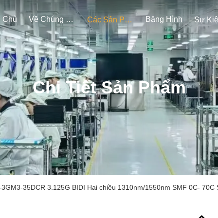
g Chủ
Về Chúng Tôi
Băng Hình
Các Sản Phẩm
Sự Ki
Chi Tiết Sản Phẩm
3GM3-35DCR 3.125G BIDI Hai chiều 1310nm/1550nm SMF 0C- 70C Sin