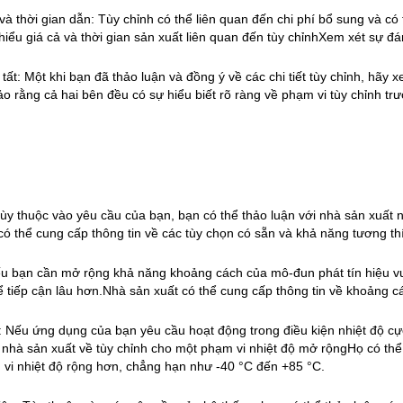
 và thời gian dẫn: Tùy chỉnh có thể liên quan đến chi phí bổ sung và c
iểu giá cả và thời gian sản xuất liên quan đến tùy chỉnhXem xét sự đánh
ất: Một khi bạn đã thảo luận và đồng ý về các chi tiết tùy chỉnh, hãy x
 rằng cả hai bên đều có sự hiểu biết rõ ràng về phạm vi tùy chỉnh trư
Tùy thuộc vào yêu cầu của bạn, bạn có thể thảo luận với nhà sản xuất 
 có thể cung cấp thông tin về các tùy chọn có sẵn và khả năng tương th
 bạn cần mở rộng khả năng khoảng cách của mô-đun phát tín hiệu vượt
ể tiếp cận lâu hơn.Nhà sản xuất có thể cung cấp thông tin về khoảng c
: Nếu ứng dụng của bạn yêu cầu hoạt động trong điều kiện nhiệt độ c
i nhà sản xuất về tùy chỉnh cho một phạm vi nhiệt độ mở rộngHọ có t
vi nhiệt độ rộng hơn, chẳng hạn như -40 °C đến +85 °C.