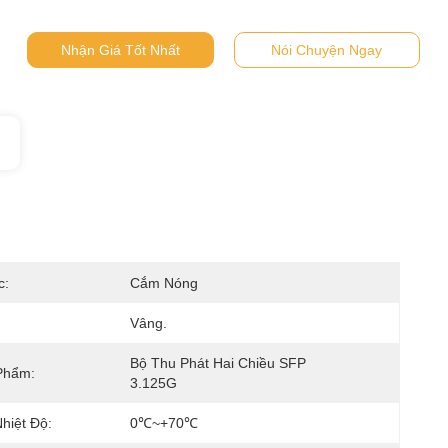
Nhận Giá Tốt Nhất
Nói Chuyện Ngay
c:
Cắm Nóng
Vâng.
Bộ Thu Phát Hai Chiều SFP 
Phẩm:
3.125G
hiệt Độ:
0℃~+70℃