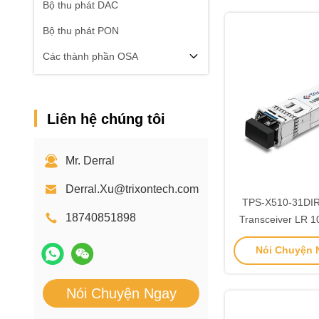
Bộ thu phát DAC
Bộ thu phát PON
Các thành phần OSA
Liên hệ chúng tôi
Mr. Derral
Derral.Xu@trixontech.com
TPS-X510-31DI
18740851898
Transceiver LR 
DFB Trans
Nói Chuyện N
Nói Chuyện Ngay