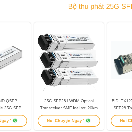
Bộ thu phát 25G S
ND QSFP
25G SFP28 LWDM Optical
BIDI TX1
ule 25G SFP28
Transceiver SMF loại sợi 20km
SFP28 Tra
r 3.3V
cách 10
gay '
Nói Chuyện Ngay '
Nói C