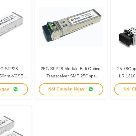
5G SFP28
25G SFP28 Module Bidi Optical
25.78Gbp
 850nm-VCSEL
Transceiver SMF 25Gbps
LR 1310
 Transceiver
DDM/DOM
gay '
Nói Chuyện Ngay '
Nói C