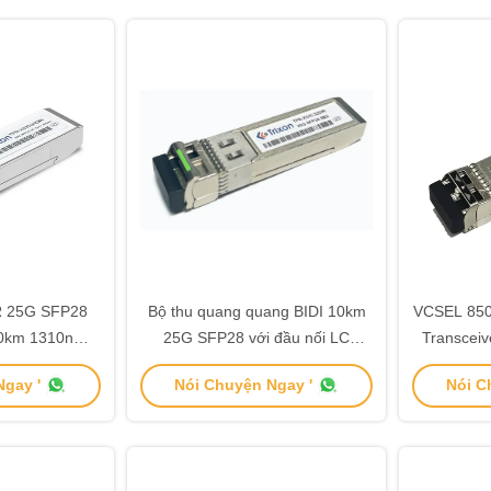
R 25G SFP28
Bộ thu quang quang BIDI 10km
VCSEL 85
10km 1310nm-
25G SFP28 với đầu nối LC
Transceiv
ceiver
TX1310nm RX1270nm
gay '
Nói Chuyện Ngay '
Nói C