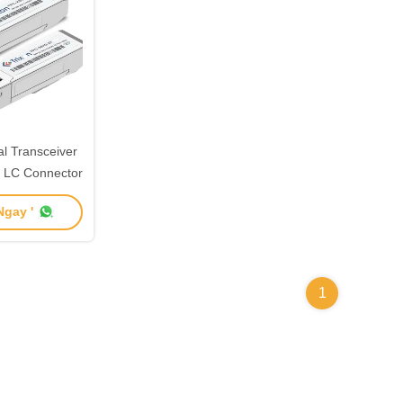
l Transceiver
LC Connector
gay '
1