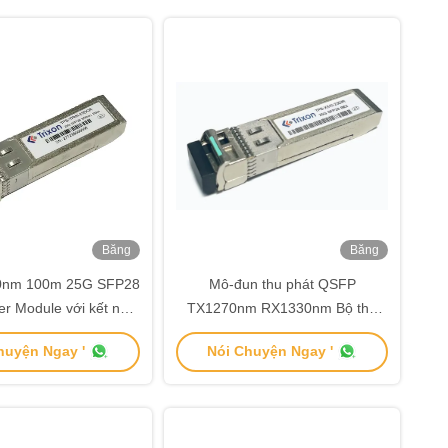
Băng
Băng
hình
hình
0nm 100m 25G SFP28
Mô-đun thu phát QSFP
er Module với kết nối
TX1270nm RX1330nm Bộ thu
LC Duplex
phát quang 25G SFP28
huyện Ngay '
Nói Chuyện Ngay '