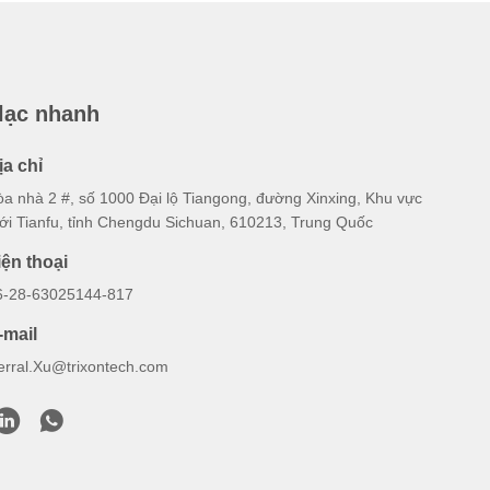
 lạc nhanh
ịa chỉ
òa nhà 2 #, số 1000 Đại lộ Tiangong, đường Xinxing, Khu vực
ới Tianfu, tỉnh Chengdu Sichuan, 610213, Trung Quốc
iện thoại
6-28-63025144-817
-mail
erral.Xu@trixontech.com