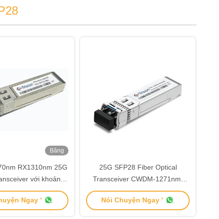
FP28
Băng
hình
270nm RX1310nm 25G
25G SFP28 Fiber Optical
nsceiver với khoảng
Transceiver CWDM-1271nm-
km TPB-X510-23DCR
1371nm Độ dài sóng chế độ đơn
huyện Ngay '
Nói Chuyện Ngay '