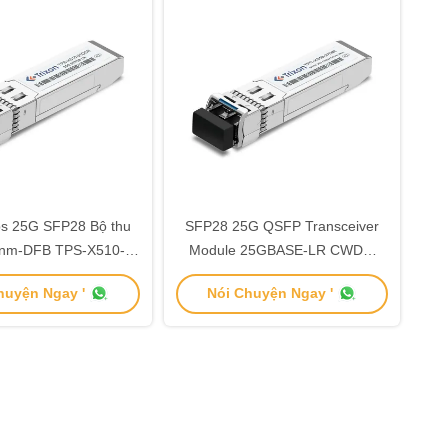
s 25G SFP28 Bộ thu
SFP28 25G QSFP Transceiver
nm-DFB TPS-X510-
Module 25GBASE-LR CWDM
31DCR
Transceiver CWDM-1271nm-
huyện Ngay '
Nói Chuyện Ngay '
1371nm