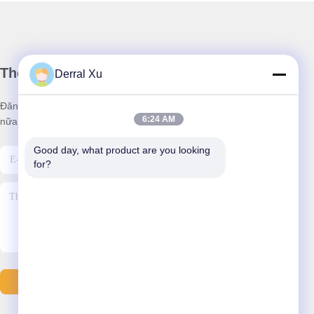
Thông tin của chúng tôi
Derral Xu
Đăng ký bản tin của chúng tôi để được giảm giá và nhiều hơn
6:24 AM
nữa.
Good day, what product are you looking 
for?
Gửi Email