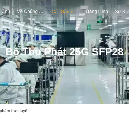
g Chủ
Về Chúng Tôi
Băng Hình
Các Sản Phẩm
Sự Ki
Bộ Thu Phát 25G SFP28
phẩm trực tuyến