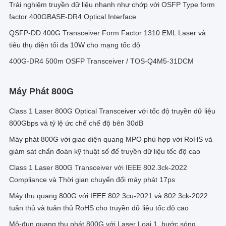
Trải nghiệm truyền dữ liệu nhanh như chớp với OSFP Type form
factor 400GBASE-DR4 Optical Interface
QSFP-DD 400G Transceiver Form Factor 1310 EML Laser và
tiêu thụ điện tối đa 10W cho mạng tốc độ
400G-DR4 500m OSFP Transceiver / TOS-Q4M5-31DCM
Máy Phát 800G
Class 1 Laser 800G Optical Transceiver với tốc độ truyền dữ liệu
800Gbps và tỷ lệ ức chế chế độ bên 30dB
Máy phát 800G với giao diện quang MPO phù hợp với RoHS và
giám sát chẩn đoán kỹ thuật số để truyền dữ liệu tốc độ cao
Class 1 Laser 800G Transceiver với IEEE 802.3ck-2022
Compliance và Thời gian chuyển đổi máy phát 17ps
Máy thu quang 800G với IEEE 802.3cu-2021 và 802.3ck-2022
tuân thủ và tuân thủ RoHS cho truyền dữ liệu tốc độ cao
Mô-đun quang thu phát 800G với Laser Loại 1, bước sóng