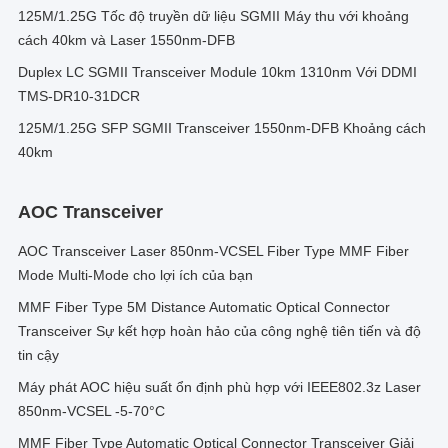
125M/1.25G Tốc độ truyền dữ liệu SGMII Máy thu với khoảng
cách 40km và Laser 1550nm-DFB
Duplex LC SGMII Transceiver Module 10km 1310nm Với DDMI
TMS-DR10-31DCR
125M/1.25G SFP SGMII Transceiver 1550nm-DFB Khoảng cách
40km
AOC Transceiver
AOC Transceiver Laser 850nm-VCSEL Fiber Type MMF Fiber
Mode Multi-Mode cho lợi ích của bạn
MMF Fiber Type 5M Distance Automatic Optical Connector
Transceiver Sự kết hợp hoàn hảo của công nghệ tiên tiến và độ
tin cậy
Máy phát AOC hiệu suất ổn định phù hợp với IEEE802.3z Laser
850nm-VCSEL -5-70°C
MMF Fiber Type Automatic Optical Connector Transceiver Giải