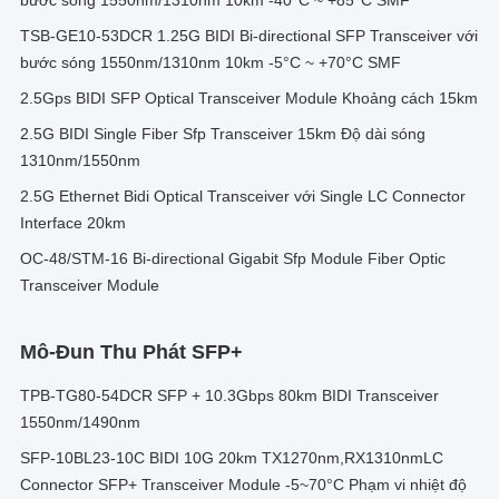
bước sóng 1550nm/1310nm 10km -40°C ~ +85°C SMF
TSB-GE10-53DCR 1.25G BIDI Bi-directional SFP Transceiver với
bước sóng 1550nm/1310nm 10km -5°C ~ +70°C SMF
2.5Gps BIDI SFP Optical Transceiver Module Khoảng cách 15km
2.5G BIDI Single Fiber Sfp Transceiver 15km Độ dài sóng
1310nm/1550nm
2.5G Ethernet Bidi Optical Transceiver với Single LC Connector
Interface 20km
OC-48/STM-16 Bi-directional Gigabit Sfp Module Fiber Optic
Transceiver Module
Mô-Đun Thu Phát SFP+
TPB-TG80-54DCR SFP + 10.3Gbps 80km BIDI Transceiver
1550nm/1490nm
SFP-10BL23-10C BIDI 10G 20km TX1270nm,RX1310nmLC
Connector SFP+ Transceiver Module -5~70°C Phạm vi nhiệt độ