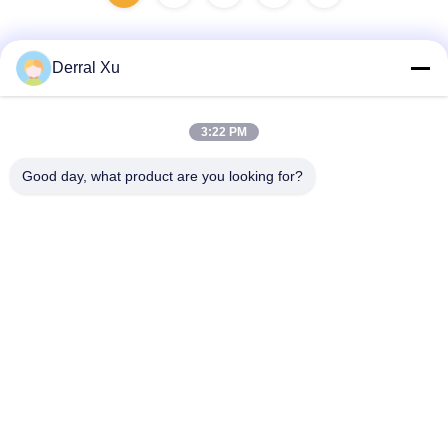
Derral Xu
Liên lạc nhanh
3:22 PM
Địa chỉ
Good day, what product are you looking for?
Tòa nhà 2 #, số 1000 Đại lộ Tiangong, đường Xinxing, Khu
vực mới Tianfu, tỉnh Chengdu Sichuan, 610213, Trung Quốc
điện thoại
86-28-63025144-817
E-mail
Derral.Xu@trixontech.com
Chính sách bảo mật
|
Sơ đồ trang web
| Trung Quốc chất lượng