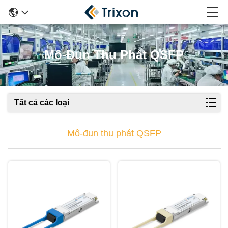
Mô-Đun Thu Phát QSFP
Tất cả các loại
Mô-đun thu phát QSFP