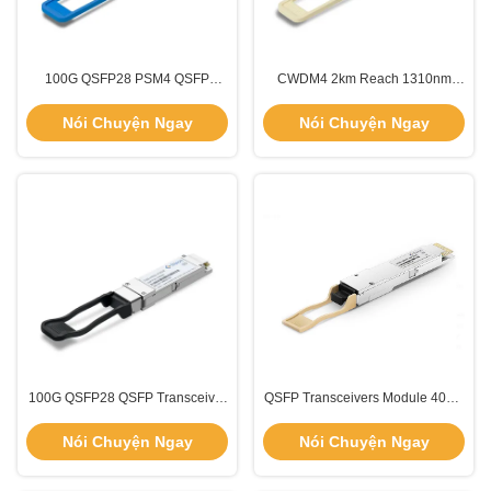
100G QSFP28 PSM4 QSFP
CWDM4 2km Reach 1310nm
Transceiver Module 2km 1310nm
100G QSFP28 Transceiver cho
chế độ đơn
các ứng dụng đường dài
Nói Chuyện Ngay
Nói Chuyện Ngay
100G QSFP28 QSFP Transceiver
QSFP Transceivers Module 400G
Module DDM Đối với 100GBASE
Type 2 Housing với MPO-12
ER4 100G Ethernet
Connector
Nói Chuyện Ngay
Nói Chuyện Ngay