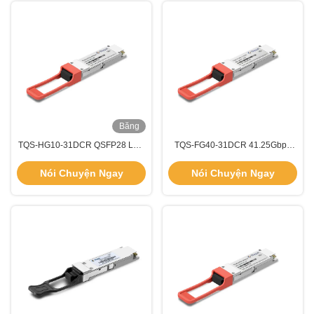
Băng
hình
TQS-HG10-31DCR QSFP28 LR4
TQS-FG40-31DCR 41.25Gbps
100G QSFP Transceiver Module
40km QSFP 40GB Transceiver
10km 1310nm
Module Truyền dữ liệu tốc độ cao
Nói Chuyện Ngay
Nói Chuyện Ngay