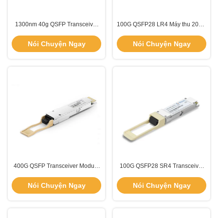
1300nm 40g QSFP Transceiver
100G QSFP28 LR4 Máy thu 20km
module 10km 45Gbps TQS-
Với Máy thu LC Duplex 1310nm
FG10-30DCR
TQS-HG20-31DCR
Nói Chuyện Ngay
Nói Chuyện Ngay
400G QSFP Transceiver Module
100G QSFP28 SR4 Transceiver
4x106.25Gbps 500m Khoảng
Receiver 850nm Khoảng cách
cách SMF MPO-12 Connector
100M TQR-HGM1-85DCR
Nói Chuyện Ngay
Nói Chuyện Ngay