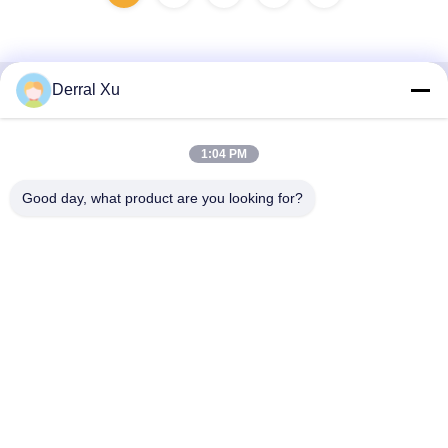
Derral Xu
Contactez rapidement
1:04 PM
Adresse
Édifice n° 2, n° 1000 avenue Tiangong, rue Xinxing, nouvelle
Good day, what product are you looking for?
zone de Tianfu, province du Sichuan à Chengdu, 610213,
Chine
Téléphone
86-28-63025144-817
E-mail
Derral.Xu@trixontech.com