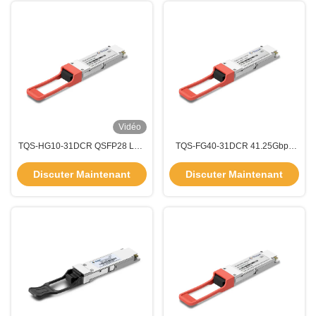
Vidéo
TQS-HG10-31DCR QSFP28 LR4
TQS-FG40-31DCR 41.25Gbps
100G QSFP Module émetteur-
40km QSFP 40GB Module
récepteur 10km 1310nm
émetteur-récepteur Transfert de
Discuter Maintenant
Discuter Maintenant
données à grande vitesse