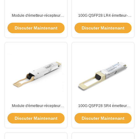
Module d'émetteur-récepteur
100G QSFP28 LR4 émetteur-
QSFP de 1300 nm 40 g 10 km 45
récepteur de 20 km avec
Gbps TQS-FG10-30DCR
récepteurs LC duplex 1310nm
Discuter Maintenant
Discuter Maintenant
TQS-HG20-31DCR
Module d'émetteur-récepteur
100G QSFP28 SR4 émetteur-
400G QSFP 4x106.25Gbps 500m
récepteur 850nm Distance 100M
Distance SMF MPO-12
TQR-HGM1-85DCR
Discuter Maintenant
Discuter Maintenant
Connecteur