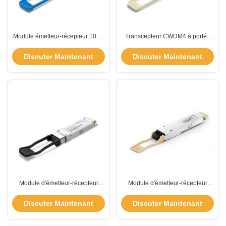
Module émetteur-récepteur 100G
Transcepteur CWDM4 à portée
QSFP28 PSM4 QSFP 2km
de 2 km 100G QSFP28 pour
1310nm en mode unique
applications à longue distance
Discuter Maintenant
Discuter Maintenant
Module d'émetteur-récepteur
Module d'émetteur-récepteur
100G QSFP28 QSFP DDM Pour
QSFP 400G Type 2 avec
100GBASE ER4 100G Ethernet
connecteur MPO-12
Discuter Maintenant
Discuter Maintenant