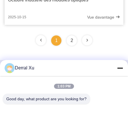
Vue davantage
2025-10-15
1
2
Derral Xu
Contactez rapidement
1:03 PM
Adresse
Édifice n° 2, n° 1000 avenue Tiangong, rue Xinxing, nouvelle
Good day, what product are you looking for?
zone de Tianfu, province du Sichuan à Chengdu, 610213,
Chine
Téléphone
86-28-63025144-817