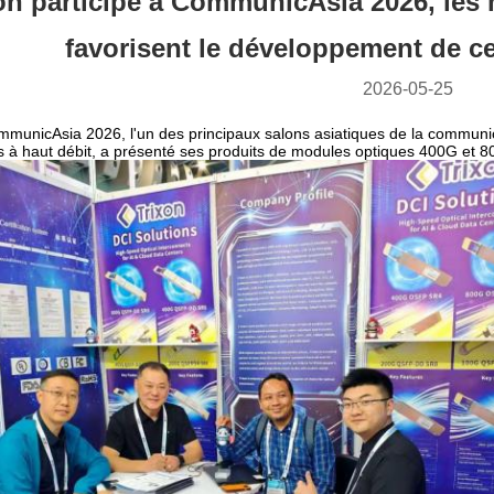
on participe à CommunicAsia 2026, les 
favorisent le développement de c
2026-05-25
unicAsia 2026, l'un des principaux salons asiatiques de la communica
 à haut débit, a présenté ses produits de modules optiques 400G et 80