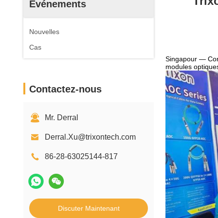
Trix
Événements
Nouvelles
Cas
Singapour — Comm
modules optiques
Contactez-nous
Mr. Derral
Derral.Xu@trixontech.com
86-28-63025144-817
Discuter Maintenant