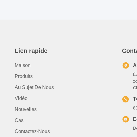
Lien rapide
Cont
Maison
A
Éd
Produits
z
Au Sujet De Nous
C
Vidéo
T
8
Nouvelles
E
Cas
D
Contactez-Nous