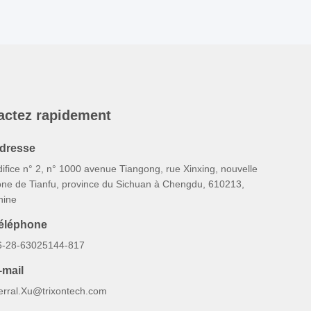
actez rapidement
dresse
ifice n° 2, n° 1000 avenue Tiangong, rue Xinxing, nouvelle
one de Tianfu, province du Sichuan à Chengdu, 610213,
hine
éléphone
6-28-63025144-817
-mail
erral.Xu@trixontech.com