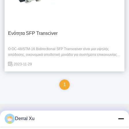
Ενότητα SFP Transciver
Ο OC-48/STM-16 Bidirectional SFP Transceiver είναι μια υψηλής
απόδοσης, οικονομικά αποδοτική μονάδα για συστήματα επικοινωνίας
οπτικών ινών.Η ενότητα αυτή υποστηρίζει ενιαία διεπαφή συνδέσμου LC
2023-11-29
και ταχύτητα δεδομένων λειτουργίας έως 2Συμμορφώνεται με το
πρότυπο SFP MSA και το RoHS. Το SFP ...
1
Γρήγορη επικοινωνία
Derral Xu