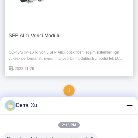
SFP Alıcı-Verici Modülü
OC-48/STM-16 İki yönlü SFP Alıcı, optik fiber iletişim sistemleri için
yüksek performanslı, uygun maliyetli bir modüldür.Bu modül tek LC
konektör arayüzü ve 2'ye kadar işletim veri hızı desteklerSFP MSA
2023-11-29
standardına ve RoHS uyumludur. SFP Alıcı Modülü, tek modlu liflerle
(SMF) ve 1550nm/1310nm dalga ...
1
Derral Xu
Hızlı iletişim
2:13 PM