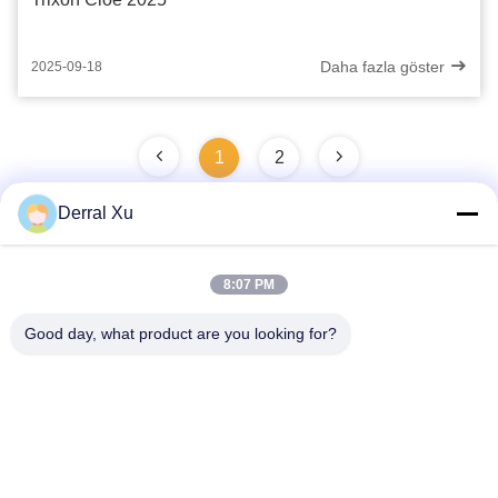
Daha fazla göster
2025-09-18
1
2
Derral Xu
Hızlı iletişim
8:07 PM
Good day, what product are you looking for?
Adres
Bina 2#, No.1000 Tiangong Bulvarı, Xinxing Caddesi, Tianfu
Yeni Bölgesi, Chengdu Sichuan Eyaleti, 610213, Çin
tel
86-28-63025144-817