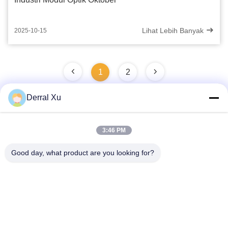
Lihat Lebih Banyak
2025-10-15
1
2
Derral Xu
Kontak Cepat
3:46 PM
Good day, what product are you looking for?
Alamat
Bangunan 2#, No.1000 Tiangong Avenue, Xinxing Street,
Tianfu New Area, Provinsi Chengdu Sichuan, 610213, Cina
Telp
86-28-63025144-817