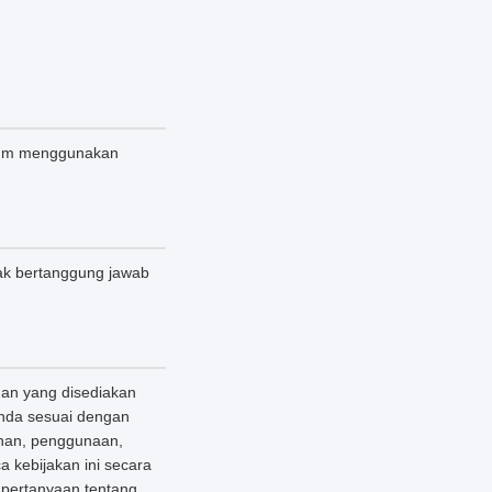
elum menggunakan
ak bertanggung jawab
nan yang disediakan
nda sesuai dengan
panan, penggunaan,
 kebijakan ini secara
 pertanyaan tentang