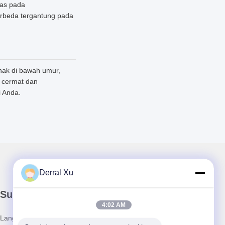
tas pada
erbeda tergantung pada
nak di bawah umur,
 cermat dan
 Anda.
Derral Xu
Surat Kabar Kami
4:02 AM
Langganan buletin kami untuk diskon dan banyak lagi.