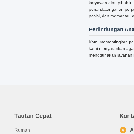
karyawan atau pihak lu
penandatanganan perjan
posisi, dan memantau o
Perlindungan An
Kami mementingkan perl
kami menyarankan agar
menggunakan layanan k
Tautan Cepat
Kont
Rumah
A