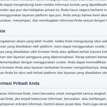
Anda dapat menghubungi kami melalui informasi kontak yang dipublikasika
konten apa pun dari kebijakan privasi ini, Anda harus segera berhent
 menggunakan layanan platform apa pun, Anda setuju bahwa kami aka
akan, menyimpan, dan membagikan informasi Anda sesuai dengan kebi
kie
galaman akses yang lebih mudah, ketika Anda mengunjungi situs web 
an yang disediakan oleh platform, kami dapat menggunakan cookie, f
ya yang disediakan oleh browser Anda atau aplikasi terkait (secara kol
an dan layanan pengguna yang dipersonalisasi. Harap pahami bahw
plementasikan dengan menggunakan cookie. Anda dapat memodifikasi
ka browser Anda atau layanan tambahan browser mengizinkannya, tetapi
 Anda ke situs web terkait platform dan layanan yang disediakan ole
ormasi Pribadi Anda
anan informasi Anda, kami berusaha untuk mengambil semua langkah
asi Anda, jika terjadi kebocoran informasi, kerusakan, atau kehilanga
impanan enkripsi informasi, kontrol akses pusat data. Kami juga seca