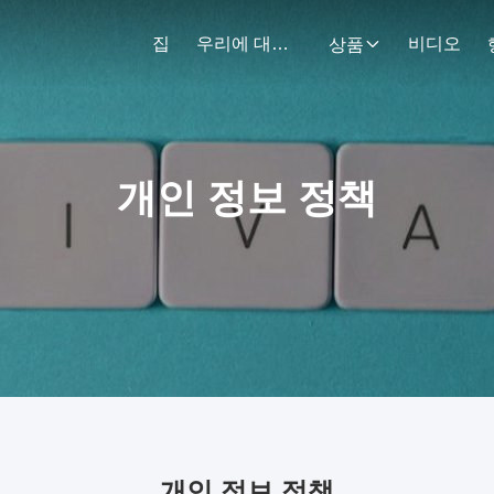
집
우리에 대하여
비디오
상품
개인 정보 정책
개인 정보 정책