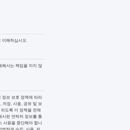
고 이해하십시오.
대해서는 책임을 지지 않
 정보 보호 정책에 따라
저장, 사용, 공유 및 보
 되도록 이 정책을 전체
게시된 연락처 정보를 통
스 사용을 중단해야 합니
법하게 수집, 사용, 저