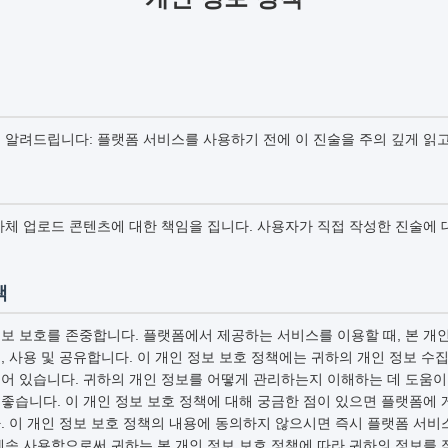
 알려드립니다: 플랫폼 서비스를 사용하기 전에 이 진술을 주의 깊게 읽
자체 업로드 콘텐츠에 대한 책임을 집니다. 사용자가 직접 작성한 진술에 
책
보 보호를 존중합니다. 플랫폼에서 제공하는 서비스를 이용할 때, 본 개인
 사용 및 공유합니다. 이 개인 정보 보호 정책에는 귀하의 개인 정보 수집, 
어 있습니다. 귀하의 개인 정보를 어떻게 관리하는지 이해하는 데 도움이
좋습니다. 이 개인 정보 보호 정책에 대해 궁금한 점이 있으면 플랫폼에 
. 이 개인 정보 보호 정책의 내용에 동의하지 않으시면 즉시 플랫폼 서비
계속 사용함으로써 귀하는 본 개인 정보 보호 정책에 따라 귀하의 정보를 적