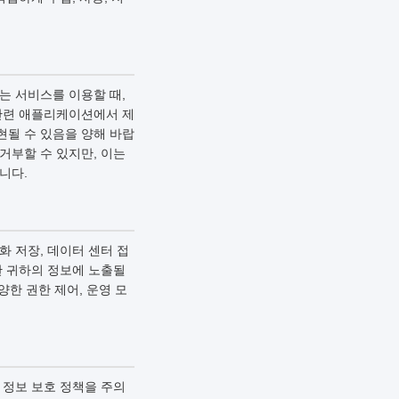
는 서비스를 이용할 때,
 관련 애플리케이션에서 제
현될 수 있음을 양해 바랍
거부할 수 있지만, 이는
니다.
화 저장, 데이터 센터 접
한 귀하의 정보에 노출될
양한 권한 제어, 운영 모
 정보 보호 정책을 주의