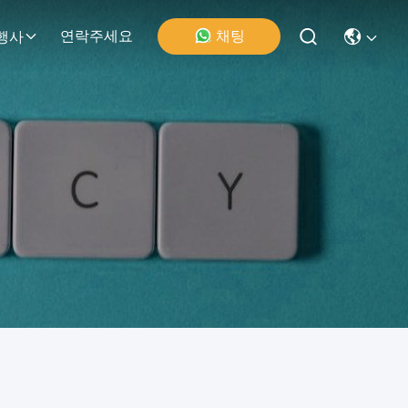
채팅
연락주세요
행사