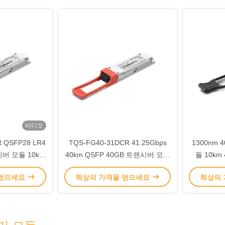
비디오
 QSFP28 LR4
TQS-FG40-31DCR 41.25Gbps
1300nm 
시버 모듈 10km
40km QSFP 40GB 트랜시버 모듈
듈 10km 
nm
고속 데이터 전송
 얻으세요
최상의 가격을 얻으세요
최상의