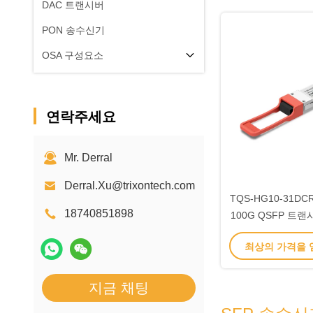
DAC 트랜시버
PON 송수신기
OSA 구성요소
연락주세요
Mr. Derral
Derral.Xu@trixontech.com
TQS-HG10-31DCR
18740851898
100G QSFP 트랜
1310
최상의 가격을
지금 채팅