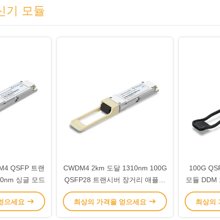
신기 모듈
SM4 QSFP 트랜
CWDM4 2km 도달 1310nm 100G
100G Q
10nm 싱글 모드
QSFP28 트랜시버 장거리 애플리
모듈 DDM 1
케이션
 얻으세요
최상의 가격을 얻으세요
최상의