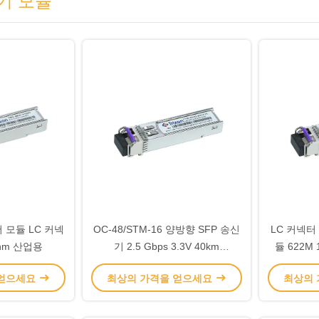
기 모듈
버 모듈 LC 커넥
OC-48/STM-16 양방향 SFP 송신
LC 커넥터 
0nm 산업용
기 2.5 Gbps 3.3V 40km
듈 622M 
1550nm/1310nm
131
 얻으세요
최상의 가격을 얻으세요
최상의