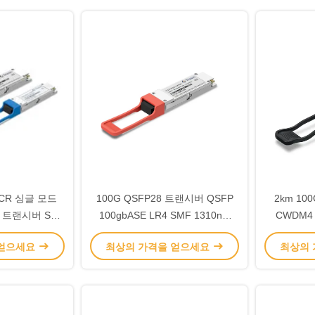
DCR 싱글 모드
100G QSFP28 트랜시버 QSFP
2km 10
8 트랜시버 SFP
100gbASE LR4 SMF 1310nm
CWDM4 
nm 파장
TQT-HG10-31DCR
H
 얻으세요
최상의 가격을 얻으세요
최상의