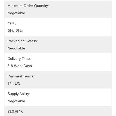
Minimum Order Quantity:
Negotiable
가격:
협상 가능
Packaging Details:
Negotiable
Delivery Time:
5-8 Work Days
Payment Terms:
T/T, L/C
Supply Ability:
Negotiable
강조하다: