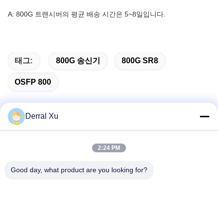
A: 800G 트랜시버의 평균 배송 시간은 5~8일입니다.
태그:
800G 송신기
800G SR8
OSFP 800
Derral Xu
빠른 연락
2:24 PM
주소
Good day, what product are you looking for?
빌딩 2#, 1000번 천강대로, 신징 거리, 천후 신구, 첸두 시추안
주, 610213, 중국
전화