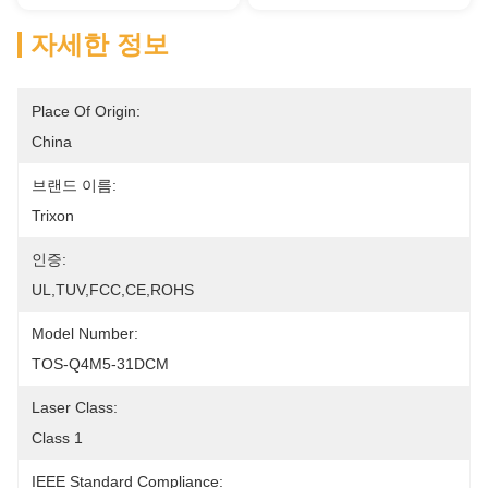
자세한 정보
Place Of Origin:
China
브랜드 이름:
Trixon
인증:
UL,TUV,FCC,CE,ROHS
Model Number:
TOS-Q4M5-31DCM
Laser Class:
Class 1
IEEE Standard Compliance: