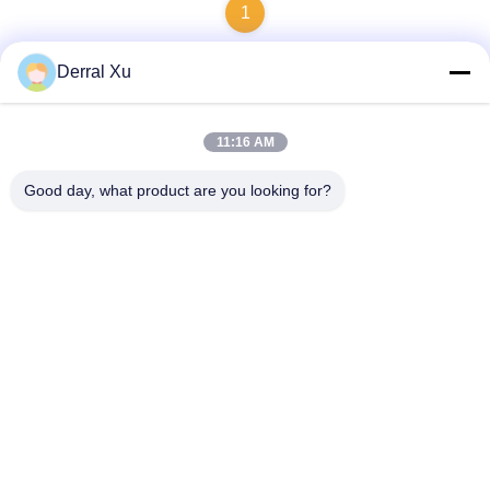
1
Derral Xu
빠른 연락
11:16 AM
Good day, what product are you looking for?
주소
빌딩 2#, 1000번 천강대로, 신징 거리, 천후 신구, 첸두 시추안
주, 610213, 중국
전화
86-28-63025144-817
이메일
Derral.Xu@trixontech.com