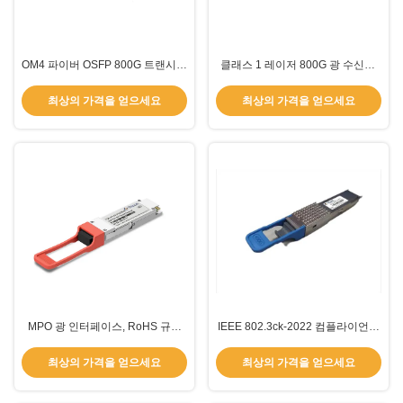
OM4 파이버 OSFP 800G 트랜시버
클래스 1 레이저 800G 광 수신기,
SR8 듀얼 MPO-12 MPO 커넥터
800Gbps 데이터 레이트 및 30dB
TOS-OGM1-85DCR
사이드 모드 억제 비율
최상의 가격을 얻으세요
최상의 가격을 얻으세요
MPO 광 인터페이스, RoHS 규격
IEEE 802.3ck-2022 컴플라이언스
준수 및 디지털 진단 모니터링을 갖
및 17ps 송신기 전환시간을 갖춘 1
춘 800G 트랜시버, 고속 데이터 전
급 레이저 800G 트랜시버
최상의 가격을 얻으세요
최상의 가격을 얻으세요
송용