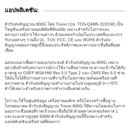
แอปพลิเคชัน:
ตัวรับส่งสัญญาณ 800G โดย Trixon (รุ่น: TOS-Q4M5-31DCM) เป็น
โซลูชันเครือข่ายออปติคัลที่ทันสมัย เหมาะสำหรับโอกาสและ
สถานการณ์การใช้งานต่างๆ ด้วยแหล่งกำเนิดในประเทศจีนและการ
รับรองต่างๆ รวมถึง UL, TUV, FCC, CE และ ROHS ตัวรับส่ง
สัญญาณคุณภาพสูงนี้จึงมอบประสิทธิภาพและความน่าเชื่อถือที่ยอด
เยี่ยม
ออกแบบมาเพื่อความอเนกประสงค์ ตัวรับส่งสัญญาณ 800G เหมาะ
อย่างยิ่งสำหรับสถานการณ์การใช้งานที่หลากหลาย ความเข้ากันได้กับ
มาตรฐาน OSFP MSA HW Rev 5.0 Type 2 และ CMIS Rev 5.0 ช่วย
ให้มั่นใจได้ถึงการผสานรวมที่ราบรื่นในสภาพแวดล้อมเครือข่ายที่
หลากหลาย ตัวรับส่งสัญญาณทำงานภายในช่วงอุณหภูมิ 0~+70℃
ทำให้เหมาะสำหรับสภาพการทำงานที่แตกต่างกัน
ไม่ว่าจะใช้ในศูนย์ข้อมูล เครือข่ายองค์กร หรือโครงสร้างพื้นฐาน
โทรคมนาคม ตัวรับส่งสัญญาณ Trixon 800G ก็มีความโดดเด่นในการ
มอบการเชื่อมต่อที่รวดเร็วและเชื่อถือได้ ด้วยคลาสเลเซอร์คลาส 1
และระยะทางสูงสุด 500M ตัวรับส่งสัญญาณนี้จึงเหมาะสำหรับ
แอปพลิเคชันเครือข่ายที่ต้องการ