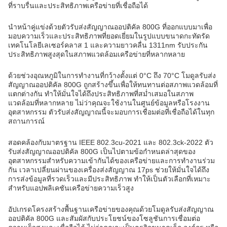
ที่ราบรื่นและประสิทธิภาพเครือข่ายที่เชื่อถือได้
นำหน้าคู่แข่งด้วยตัวรับส่งสัญญาณออปติคัล 800G ที่ออกแบบมาเพื่อ
มอบความเร็วและประสิทธิภาพที่ยอดเยี่ยมในรูปแบบขนาดกะทัดรัด
เทคโนโลยีเลเซอร์คลาส 1 และความยาวคลื่น 1311nm รับประกัน
ประสิทธิภาพสูงสุดในสภาพแวดล้อมเครือข่ายที่หลากหลาย
ด้วยช่วงอุณหภูมิในการทำงานที่กว้างตั้งแต่ 0°C ถึง 70°C โมดูลรับส่ง
สัญญาณออปติคัล 800G ถูกสร้างขึ้นเพื่อให้ทนทานต่อสภาพแวดล้อมที่
แตกต่างกัน ทำให้มั่นใจได้ถึงประสิทธิภาพที่สม่ำเสมอในสภาพ
แวดล้อมที่หลากหลาย ไม่ว่าคุณจะใช้งานในศูนย์ข้อมูลหรือโรงงาน
อุตสาหกรรม ตัวรับส่งสัญญาณนี้จะมอบการเชื่อมต่อที่เชื่อถือได้ในทุก
สถานการณ์
สอดคล้องกับมาตรฐาน IEEE 802.3cu-2021 และ 802.3ck-2022 ตัว
รับส่งสัญญาณออปติคัล 800G เป็นไปตามข้อกำหนดล่าสุดของ
อุตสาหกรรมสำหรับความเข้ากันได้ของเครือข่ายและการทำงานร่วม
กัน เวลาเปลี่ยนผ่านของเครื่องส่งสัญญาณ 17ps ช่วยให้มั่นใจได้ถึง
การส่งข้อมูลที่รวดเร็วและมีประสิทธิภาพ ทำให้เป็นตัวเลือกที่เหมาะ
สำหรับแอปพลิเคชันเครือข่ายความเร็วสูง
อัปเกรดโครงสร้างพื้นฐานเครือข่ายของคุณด้วยโมดูลรับส่งสัญญาณ
ออปติคัล 800G และสัมผัสกับประโยชน์ของโซลูชันการเชื่อมต่อ