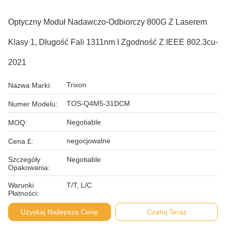
Optyczny Moduł Nadawczo-Odbiorczy 800G Z Laserem
Klasy 1, Długość Fali 1311nm I Zgodność Z IEEE 802.3cu-
2021
Trixon
Nazwa Marki:
TOS-Q4M5-31DCM
Numer Modelu:
Negotiable
MOQ:
negocjowalne
Cena £:
Szczegóły
Negotiable
Opakowania:
Warunki
T/T, L/C
Płatności:
Uzyskaj Najlepszą Cenę
Czatuj Teraz