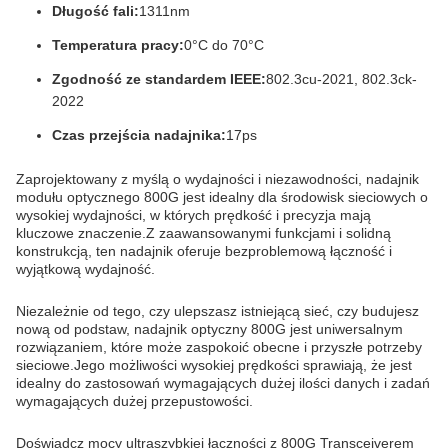
Długość fali:
1311nm
Temperatura pracy:
0°C do 70°C
Zgodność ze standardem IEEE:
802.3cu-2021, 802.3ck-
2022
Czas przejścia nadajnika:
17ps
Zaprojektowany z myślą o wydajności i niezawodności, nadajnik
modułu optycznego 800G jest idealny dla środowisk sieciowych o
wysokiej wydajności, w których prędkość i precyzja mają
kluczowe znaczenie.Z zaawansowanymi funkcjami i solidną
konstrukcją, ten nadajnik oferuje bezproblemową łączność i
wyjątkową wydajność.
Niezależnie od tego, czy ulepszasz istniejącą sieć, czy budujesz
nową od podstaw, nadajnik optyczny 800G jest uniwersalnym
rozwiązaniem, które może zaspokoić obecne i przyszłe potrzeby
sieciowe.Jego możliwości wysokiej prędkości sprawiają, że jest
idealny do zastosowań wymagających dużej ilości danych i zadań
wymagających dużej przepustowości.
Doświadcz mocy ultraszybkiej łączności z 800G Transceiverem