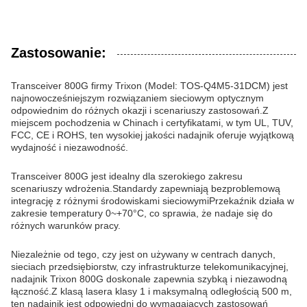
Zastosowanie:
Transceiver 800G firmy Trixon (Model: TOS-Q4M5-31DCM) jest
najnowocześniejszym rozwiązaniem sieciowym optycznym
odpowiednim do różnych okazji i scenariuszy zastosowań.Z
miejscem pochodzenia w Chinach i certyfikatami, w tym UL, TUV,
FCC, CE i ROHS, ten wysokiej jakości nadajnik oferuje wyjątkową
wydajność i niezawodność.
Transceiver 800G jest idealny dla szerokiego zakresu
scenariuszy wdrożenia.Standardy zapewniają bezproblemową
integrację z różnymi środowiskami sieciowymiPrzekaźnik działa w
zakresie temperatury 0~+70°C, co sprawia, że nadaje się do
różnych warunków pracy.
Niezależnie od tego, czy jest on używany w centrach danych,
sieciach przedsiębiorstw, czy infrastrukturze telekomunikacyjnej,
nadajnik Trixon 800G doskonale zapewnia szybką i niezawodną
łączność.Z klasą lasera klasy 1 i maksymalną odległością 500 m,
ten nadajnik jest odpowiedni do wymagających zastosowań