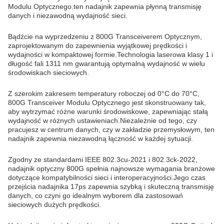
Modulu Optycznego.ten nadajnik zapewnia płynną transmisję
danych i niezawodną wydajność sieci.
Bądźcie na wyprzedzeniu z 800G Transceiverem Optycznym,
zaprojektowanym do zapewnienia wyjątkowej prędkości i
wydajności w kompaktowej formie.Technologia laserowa klasy 1 i
długość fali 1311 nm gwarantują optymalną wydajność w wielu
środowiskach sieciowych.
Z szerokim zakresem temperatury roboczej od 0°C do 70°C,
800G Transceiver Modulu Optycznego jest skonstruowany tak,
aby wytrzymać różne warunki środowiskowe, zapewniając stałą
wydajność w różnych ustawieniach.Niezależnie od tego, czy
pracujesz w centrum danych, czy w zakładzie przemysłowym, ten
nadajnik zapewnia niezawodną łączność w każdej sytuacji.
Zgodny ze standardami IEEE 802.3cu-2021 i 802.3ck-2022,
nadajnik optyczny 800G spełnia najnowsze wymagania branżowe
dotyczące kompatybilności sieci i interoperacyjności.Jego czas
przejścia nadajnika 17ps zapewnia szybką i skuteczną transmisję
danych, co czyni go idealnym wyborem dla zastosowań
sieciowych dużych prędkości.