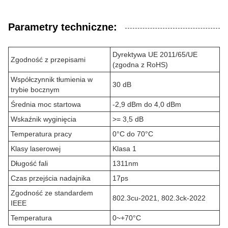
Parametry techniczne:
Dyrektywa UE 2011/65/UE
Zgodność z przepisami
(zgodna z RoHS)
Współczynnik tłumienia w
30 dB
trybie bocznym
Średnia moc startowa
-2,9 dBm do 4,0 dBm
Wskaźnik wyginięcia
>= 3,5 dB
Temperatura pracy
0°C do 70°C
Klasy laserowej
Klasa 1
Długość fali
1311nm
Czas przejścia nadajnika
17ps
Zgodność ze standardem
802.3cu-2021, 802.3ck-2022
IEEE
Temperatura
0~+70°C