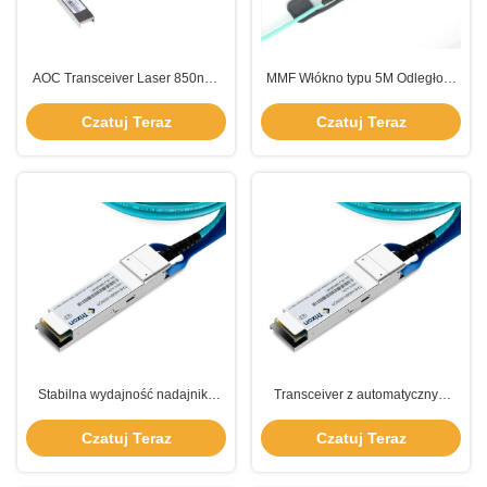
AOC Transceiver Laser 850nm-
MMF Włókno typu 5M Odległość
VCSEL Włókno typu MMF Włókno
automatyczny łącznik optyczny
tryb wielowystosowy dla Twojej
nadajnik Idealne połączenie
Czatuj Teraz
Czatuj Teraz
korzyści
najnowocześniejszej technologii i
niezawodności
Stabilna wydajność nadajnika
Transceiver z automatycznym
AOC zgodnego z IEEE802.3z
łącznikiem optycznym typu
Laser 850nm-VCSEL -5-70°C
włókna MMF Najlepsze
Czatuj Teraz
Czatuj Teraz
rozwiązanie dla Twojej sieci