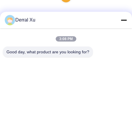
Derral Xu
Szybki kontakt
3:08 PM
Adres
Good day, what product are you looking for?
Budynek 2#, nr.1000 aleja Tiangong, ulica Xinxing, nowa
dzielnica Tianfu, prowincja Chengdu Sichuan, 610213, Chiny
Tel
86-28-63025144-817
Wiadomość elektroniczna
Derral.Xu@trixontech.com
Polityka prywatności
|
Sitemap
| Chiny Dobra jakość Moduł