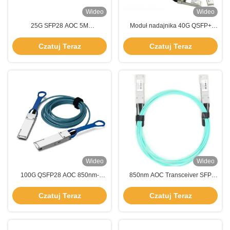
Wideo
Wideo
25G SFP28 AOC 5M
Moduł nadajnika 40G QSFP+
Automatyczny Moduł Odbiornika
AOC Odległość 5M 850nm z
Złącza Optycznego 25Gbps
kablami aktywnymi
Czatuj Teraz
Czatuj Teraz
Wielofunkcyjny
Wideo
Wideo
100G QSFP28 AOC 850nm-
850nm AOC Transceiver SFP
VCSEL Transceiver Transceiver z
25Gbps Multi Mode TAS-X5A3-
automatycznym łącznikiem
85NCR
Czatuj Teraz
Czatuj Teraz
optycznym