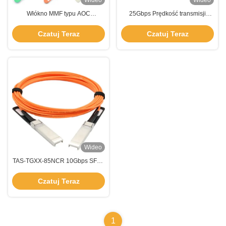
Wideo
Wideo
Włókno MMF typu AOC
25Gbps Prędkość transmisji
Transceiver Multi Mode 25Gbps
danych Transceiver AOC
850nm TAS-X5A3-85NCR
Transceiver elektryczny 850nm
Czatuj Teraz
Czatuj Teraz
Wideo
TAS-TGXX-85NCR 10Gbps SFP+
AOC Niskie opóźnienie Wysoka
integralność sygnału
Czatuj Teraz
1