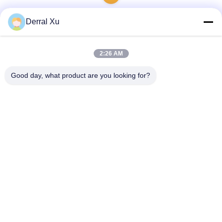
Derral Xu
迅速な連絡
2:26 AM
Good day, what product are you looking for?
住所
建物の2#,No.1000 ティアンゴン通り,シンキシン通り,天福新
区,チェンドゥ四川省,中国 610213
電話番号
86-28-63025144-817
メール
Derral.Xu@trixontech.com
プライバシーポリシー
|
地図
| 中国の良質 QSFPのトランシーバ