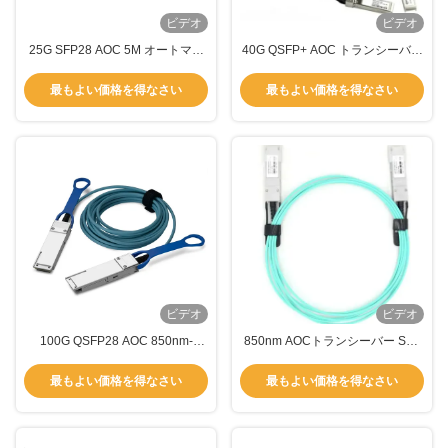
ビデオ
ビデオ
25G SFP28 AOC 5M オートマテ
40G QSFP+ AOC トランシーバー
ィック オプティカルコネクタ ト
モジュール 距離 5M 850nm アク
ランシーバー モジュール 25Gbps
ティブ オプティカルケーブル
最もよい価格を得なさい
最もよい価格を得なさい
マルチモード
ビデオ
ビデオ
100G QSFP28 AOC 850nm-
850nm AOCトランシーバー SFP
VCSELトランシーバー 自動光学
25Gbps マルチモード TAS-X5A3-
コネクタトランシーバー
85NCR
最もよい価格を得なさい
最もよい価格を得なさい