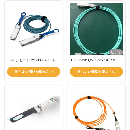
ビデオ
マルチモード 25Gbps AOC トラ
100Gbase QSFP28 AOC 5Mトラ
ンシーバー モジュール MMFファ
ンシーバーモジュール 850nm-
イバー ネットワーク用
VCSEL TAS-HGA5-85NCR
最もよい価格を得なさい
最もよい価格を得なさい