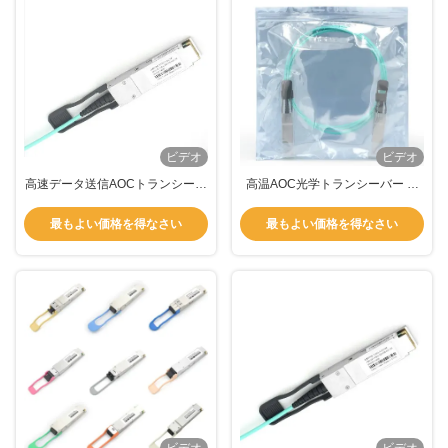
ビデオ
ビデオ
高速データ送信AOCトランシーバ
高温AOC光学トランシーバー 光
ー 25GbpsマルチモードSFPモジ
ファイバートランシーバー3m
ュール
850nm TAS-X5A3-85NCR
最もよい価格を得なさい
最もよい価格を得なさい