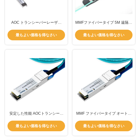
AOC トランシーバーレーザー
MMFファイバータイプ 5M 遠隔自
850nm-VCSEL ファイバータイプ
動光学コネクタトランシーバー 最
MMF ファイバーモード マルチモ
先端技術と信頼性の完璧な組み合
最もよい価格を得なさい
最もよい価格を得なさい
ード
わせ
安定した性能 AOCトランシーバ
MMF ファイバータイプ オートマ
ー IEEE802.3zレーザー 850nm-
ティック オプティカルコネクタ
VCSEL -5-70°Cに対応
トランシーバー あなたのネットワ
最もよい価格を得なさい
最もよい価格を得なさい
ークのための究極のソリューショ
ン