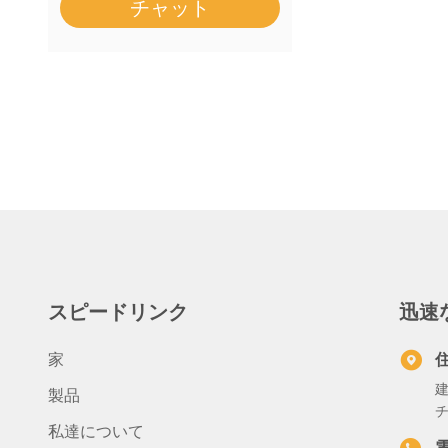
チャット
スピードリンク
迅速
家
建
製品
チ
私達について