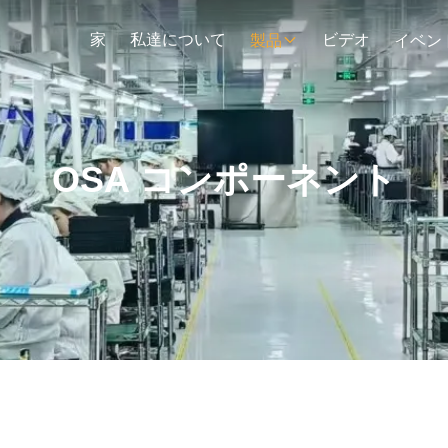
家
私達について
ビデオ
製品
イベン
OSA コンポーネント