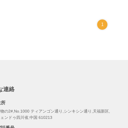
1
な連絡
住所
物の2#,No.1000 ティアンゴン通り,シンキシン通り,天福新区,
ェンドゥ四川省,中国 610213
電話番号