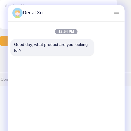
Derral Xu
12:54 PM
メールを送る
Good day, what product are you looking 
for?
nication Technology Corp.,Ltd . 複製権所有。