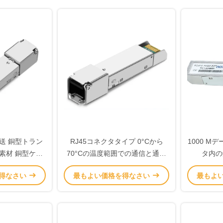
送 銅型トラン
RJ45コネクタタイプ 0°Cから
1000 M
素材 銅型ケー
70°Cの温度範囲での通信と通信
タ内の
m 温度範囲
のための銅通信装置
得なさい
最もよい価格を得なさい
最もよ
0°C