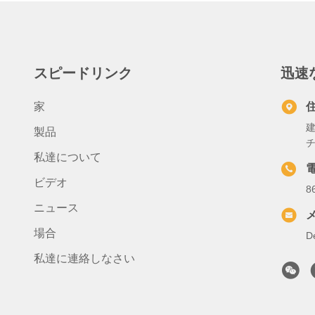
スピードリンク
迅速
家
建
製品
チ
私達について
ビデオ
8
ニュース
場合
D
私達に連絡しなさい