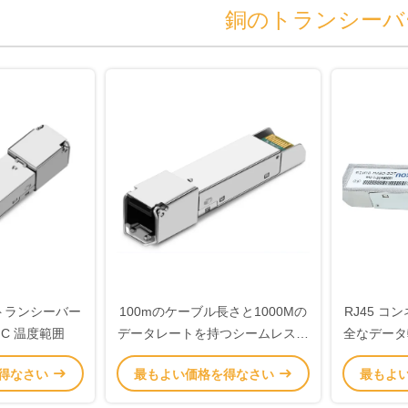
銅のトランシーバ
銅トランシーバー
100mのケーブル長さと1000Mの
RJ45 コ
0°C 温度範囲
データレートを持つシームレス銅
全なデータ
通信装置
得なさい
最もよい価格を得なさい
最もよ