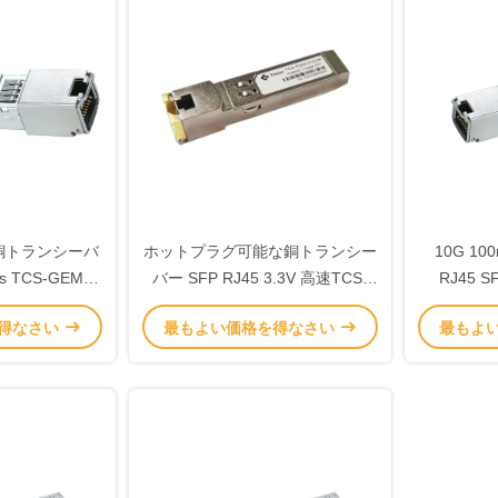
FP銅トランシーバ
ホットプラグ可能な銅トランシー
10G 1
s TCS-GEM1-
バー SFP RJ45 3.3V 高速TCS-
RJ45 
R
TGD0-01DCR
Mbps 
得なさい
最もよい価格を得なさい
最もよ