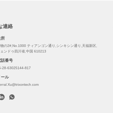
な連絡
住所
物の2#,No.1000 ティアンゴン通り,シンキシン通り,天福新区,
ェンドゥ四川省,中国 610213
電話番号
6-28-63025144-817
メール
erral.Xu@trixontech.com