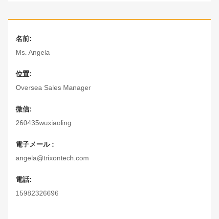
名前:
Ms. Angela
位置:
Oversea Sales Manager
微信:
260435wuxiaoling
電子メール :
angela@trixontech.com
電話:
15982326696