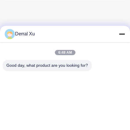
Derral Xu
迅速な連絡
6:48 AM
Good day, what product are you looking for?
住所
建物の2#,No.1000 ティアンゴン通り,シンキシン通り,天福新
区,チェンドゥ四川省,中国 610213
電話番号
86-28-63025144-817
メール
Derral.Xu@trixontech.com