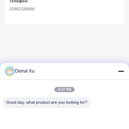
Телефон:
15982326696
Derral Xu
Быстрый контакт
4:27 PM
Адрес
Здание No 2, No 1000 проспект Тяньгун, улица Синксинг,
Good day, what product are you looking for?
Новый район Тяньфу, провинция Чэнду Сичуань, 610213,
Китай
Телефон