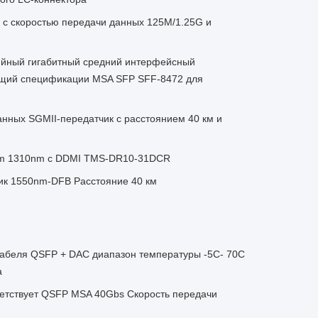
r с скоростью передачи данных 125M/1.25G и
йный гигабитный средний интерфейсный
ющий спецификации MSA SFP SFF-8472 для
анных SGMII-передатчик с расстоянием 40 км и
km 1310nm с DDMI TMS-DR10-31DCR
ик 1550nm-DFB Расстояние 40 км
кабеля QSFP + DAC диапазон температуры -5C- 70C
а
етствует QSFP MSA 40Gbs Скорость передачи