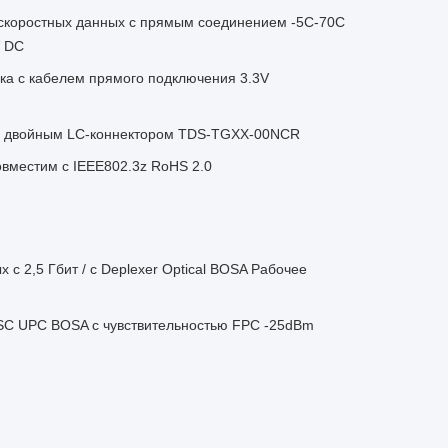
 скоростных данных с прямым соединением -5C-70C
V DC
а с кабелем прямого подключения 3.3V
 с двойным LC-коннектором TDS-TGXX-00NCR
вместим с IEEE802.3z RoHS 2.0
с 2,5 Гбит / с Deplexer Optical BOSA Рабочее
 SC UPC BOSA с чувствительностью FPC -25dBm