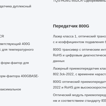
TQS-HGM1-85DCR Однорежимный
датчика дуплексный
Передатчик 800G
DCR
Лазер класса 1, оптический тран
с и коэффициентом подавления 
ответствующий 400G
с для температурного
800G трансивер с оптическим и
RoHS и цифровым диагностическ
данных
D форм-фактор для
Лазерный приемопередатчик клас
802.3ck-2022, с временем нараст
форм-фактора 400GBASE-
800G оптический приемопередатчи
2022 и RoHS для высокоскоростн
максимальное
Оптический модуль приемопереда
нм и соответствием стандарту IE