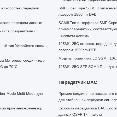
 и скоростью передачи
SMF Fiber Type SGMII Transceive
лазером 1550nm-DFB
пасной передачи данных
SGMII Тип интерфейса SMF Сери
приемопередатчик, соответству
 типа соединителя с
передачи данных
125M/1.25G скорость передачи д
ный тип Устройство связи
лазером 1550nm-DFB
Модуль приемника LC SGMII 10
ом Материал соединителя
°C до 70°C
125M/1.25G SFP SGMII Передатч
Передатчик DAC
ber Mode Multi-Mode для
Прямое соединение пассивного 
для стабильной передачи сигнал
кий приемник-коннектор
Скорость передатчика DAC Соотв
данных QSFP Тип пакета