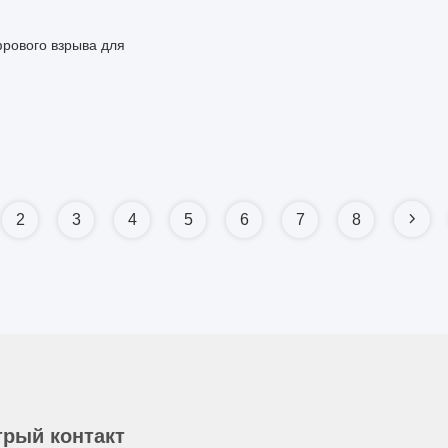
рового взрыва для
2
3
4
5
6
7
8
рый контакт