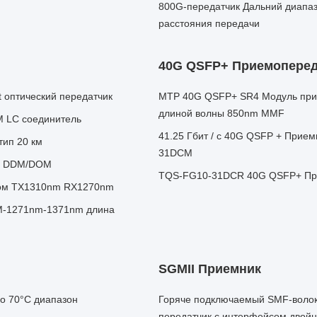
800G-передатчик Дальний диапаз
расстояния передачи
40G QSFP+ Приемоперед
 оптический передатчик
MTP 40G QSFP+ SR4 Модуль прие
длиной волны 850nm MMF
 LC соединитель
41.25 Гбит / с 40G QSFP + При
ип 20 км
31DCM
ps DDM/DOM
TQS-FG10-31DCR 40G QSFP+ При
ором TX1310nm RX1270nm
M-1271nm-1371nm длина
SGMII Приемник
до 70°C диапазон
Горяче подключаемый SMF-волок
передатчик с интерфейсом двойн