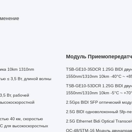
менение
Модуль Приемопередатч
ика 10km 1310nm
TSB-GE10-35DCR 1.25G BIDI дву
1550nm/1310nm 10km -40°C ~ +8
ю ≤ 3,5 Вт, длиной волны
TSB-GE10-53DCR 1.25G BIDI дву
1550nm/1310nm 10km -5°C ~ +70
,5 Вт, рабочей
высокоскоростной
2.5Gps BIDI SFP оптический мод
2.5G BIDI одноволоконный Sfp-п
тью 40 км, скоростью
2.5G Ethernet Bidi Optical Trans
°C для высокоскоростных
OC-48/STM-16 Модуль двунаправл