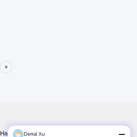
Наш бюллетень
Derral Xu