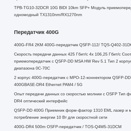
TPB-TG10-32DCR 10G BIDI 10km SFP+ Модуль приемопере
одномодный TX1310nm/RX1270nm
Передатчик 400G
400G-FR4 2KM 400G-передатчик QSFP-112/ TQS-Q402-31
Скорость передачи данных 425 Гбит/с 4x 106,25 Гбит/с Со
приемопередатчик с QSFP-DD MSA HW Rev 5.1 Тип 2 корпу
диапазона 0C-70C
2 корпус 400G-передатчик с MPO-12-коннектором QSFP-D
400GBASE-DR4 Ethernet PAM4 / 5G
Опыт передачи данных со скоростью молнии с OSFP Тип 
DR4 оптический интерфейс
QSFP-DD 400G Приемник форм-фактор 1310 EML лазер и 
потребление энергии 10 Вт для скоростной сети
400G-DR4 500m OSFP-передатчик / TOS-Q4M5-31DCM