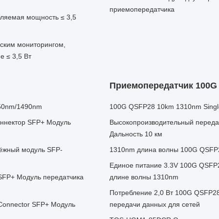
приемопередатчика
ляемая мощность ≤ 3,5
ским мониторингом,
 ≤ 3,5 Вт
Приемопередатчик 100G
550nm/1490nm
100G QSFP28 10km 1310nm Single
ннектор SFP+ Модуль
Высокопроизводительный переда
Дальность 10 км
ёжный модуль SFP-
1310nm длина волны 100G QSFP2
Единое питание 3.3V 100G QSFP2
FP+ Модуль передатчика
длине волны 1310nm
Потребление 2,0 Вт 100G QSFP28
onnector SFP+ Модуль
передачи данных для сетей