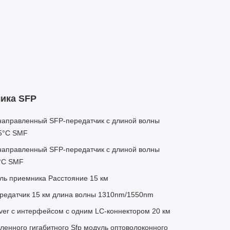
ика SFP
направленный SFP-передатчик с длиной волны
5°C SMF
направленный SFP-передатчик с длиной волны
°C SMF
уль приемника Расстояние 15 км
ередатчик 15 км длина волны 1310nm/1550nm
ceiver с интерфейсом с одним LC-коннектором 20 км
енного гигабитного Sfp модуль оптоволоконного