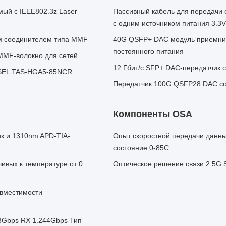
мый с IEEE802.3z Laser
Пассивный кабель для передачи
с одним источником питания 3.3
им соединителем типа MMF
40G QSFP+ DAC модуль приемник
постоянного питания
MMF-волокно для сетей
12 Гбит/с SFP+ DAC-передатчик
SEL TAS-HGA5-85NCR
Передатчик 100G QSFP28 DAC со
Компоненты OSA
к и 1310nm APD-TIA-
Опыт скоростной передачи данных 
состояние 0-85C
ивых к температуре от 0
Оптическое решение связи 2.5G
овместимости
88Gbps RX 1.244Gbps Тип