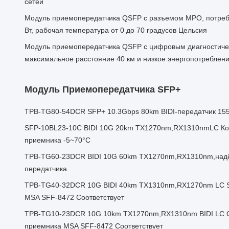
сетей
Модуль приемопередатчика QSFP с разъемом MPO, потреб
Вт, рабочая температура от 0 до 70 градусов Цельсия
Модуль приемопередатчика QSFP с цифровым диагностиче
максимальное расстояние 40 км и низкое энергопотребление
Модуль Приемопередатчика SFP+
TPB-TG80-54DCR SFP+ 10.3Gbps 80km BIDI-передатчик 1
SFP-10BL23-10C BIDI 10G 20km TX1270nm,RX1310nmLC Ко
приемника -5~70°C
TPB-TG60-23DCR BIDI 10G 60km TX1270nm,RX1310nm,над
передатчика
TPB-TG40-32DCR 10G BIDI 40km TX1310nm,RX1270nm LC S
MSA SFF-8472 Соответствует
TPB-TG10-23DCR 10G 10km TX1270nm,RX1310nm BIDI LC C
приемника MSA SFF-8472 Соответствует