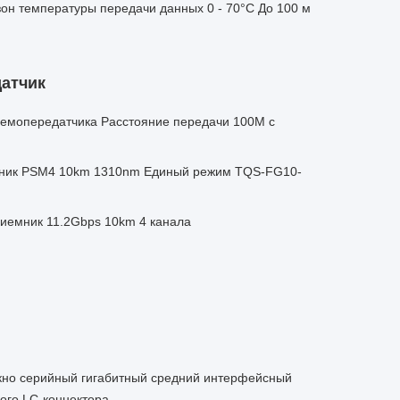
он температуры передачи данных 0 - 70°C До 100 м
атчик
мопередатчика Расстояние передачи 100M с
емник PSM4 10km 1310nm Единый режим TQS-FG10-
емник 11.2Gbps 10km 4 канала
но серийный гигабитный средний интерфейсный
ого LC-коннектора