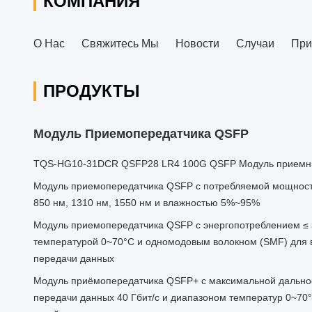
КОМПАНИЯ
О Нас
Свяжитесь Мы
Новости
Случаи
При
ПРОДУКТЫ
Модуль Приемопередатчика QSFP
TQS-HG10-31DCR QSFP28 LR4 100G QSFP Модуль приемн
Модуль приемопередатчика QSFP с потребляемой мощность
850 нм, 1310 нм, 1550 нм и влажностью 5%~95%
Модуль приемопередатчика QSFP с энергопотреблением ≤ 3
температурой 0~70°C и одномодовым волокном (SMF) для 
передачи данных
Модуль приёмопередатчика QSFP+ с максимальной дальнос
передачи данных 40 Гбит/с и диапазоном температур 0~70