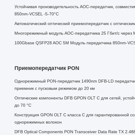
Устойчивая производительность AOC-передатчик, совмести
850nm-VCSEL -5-70°C
Автоматический оптический приемопередатчик с оптическ
Многорежимный модуль AOC-передатчика 25 Гбит/с через 
100Gbase QSFP28 AOC 5M Модуль передатчика 850nm-VC
Приемопередатчик PON
Однорежимный PON-передатчик 1490nm DFB-LD передатчи
приемник с пусковым режимом до 20 км
Оптические компоненты DFB GPON OLT C для сетей, устойч
до 70 °C
Конструкция GPON OLT C класса C для гарантированной с
однорежимных волокон
DFB Optical Components PON Transceiver Data Rate TX 2.4