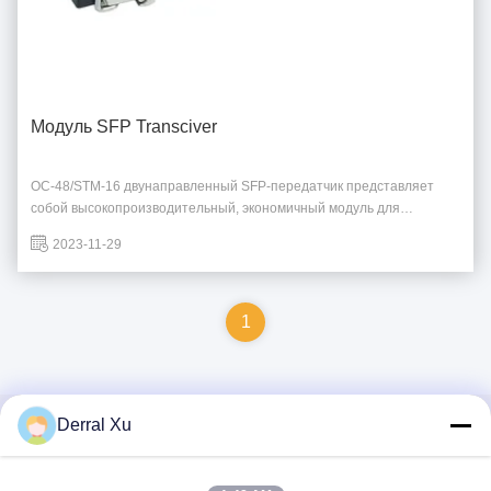
Модуль SFP Transciver
OC-48/STM-16 двунаправленный SFP-передатчик представляет
собой высокопроизводительный, экономичный модуль для
оптических волоконных систем связи.Этот модуль поддерживает
2023-11-29
интерфейс с одним LC-коннектором и операционную скорость
передачи данных до 2Соответствует стандарту SFP MSA и RoHS.
Модуль SFP ...
1
Derral Xu
Быстрый контакт