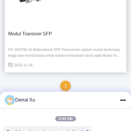
Modul Transiver SFP
OC-48/STM-16 Bidirectional SFP Transceiver adalah modul berkinerja
tinggi dan hemat biaya untuk sistem komunikasi serat optik.Modul ini
mendukung antarmuka konektor LC tunggal dan kecepatan data
2023-11-29
operasi hingga 2.5 Gbps. Ini sesuai dengan standar SFP MSA dan
RoHS Compliant. SFP Transceiver Module ...
1
Derral Xu
Kontak Cepat
9:44 AM