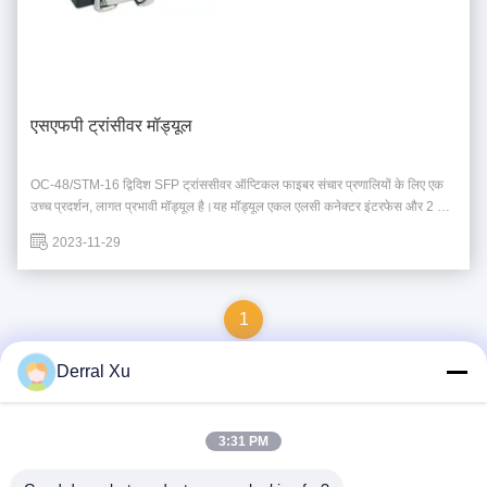
एसएफपी ट्रांसीवर मॉड्यूल
OC-48/STM-16 द्विदिश SFP ट्रांससीवर ऑप्टिकल फाइबर संचार प्रणालियों के लिए एक
उच्च प्रदर्शन, लागत प्रभावी मॉड्यूल है।यह मॉड्यूल एकल एलसी कनेक्टर इंटरफेस और 2 तक
ऑपरेटिंग डेटा दर का समर्थन करता हैयह एसएफपी एमएसए मानक और रोएचएस अनुरूप है।
2023-11-29
एसएफपी ट्रांससीवर मॉड्यूल एकल-मोड फाइबर (एसएमएफ) और 1550nm...
1
Derral Xu
त्वरित संपर्क
3:31 PM