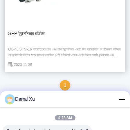
SFP ট্রান্সসিভার মডিউল
OC-48/STM-16 বাইডাইরেকশনাল এসএফপি ট্রান্সসিভার একটি উচ্চ কার্যকারিতা, অপটিক্যাল ফাইবার
যোগাযোগ সিস্টেমের জন্য ব্যয়বহুল মডিউল।এই মডিউলটি একক এলসি সংযোগকারী ইন্টারফেস এবং
অপারেটিং ডেটা রেট 2 পর্যন্ত সমর্থন করেএটি এসএফপি এমএসএ স্ট্যান্ডার্ড এবং রোএইচএস সম্মতি
2023-11-29
অনুযায়ী। এসএফপি ট্রান্সসিভার মডিউলটি একক-...
1
Derral Xu
দ্রুত যোগাযোগ
9:28 AM