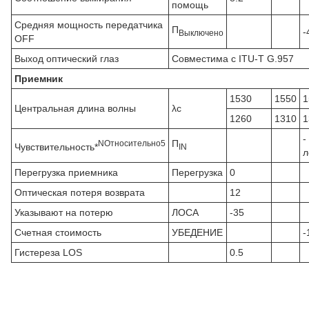
помощь
Средняя мощность передатчика
П
-
Выключено
OFF
Выход оптический глаз
Совместима с ITU-T G.957
Приемник
1530
1550
1
Центральная длина волны
λc
1260
1310
1
-
П
N
Относительно
5
Чувствительность*
IN
л
Перегрузка приемника
Перегрузка
0
Оптическая потеря возврата
12
Указывают на потерю
ЛОСА
-35
Счетная стоимость
УБЕДЕНИЕ
-
Гистереза LOS
0.5