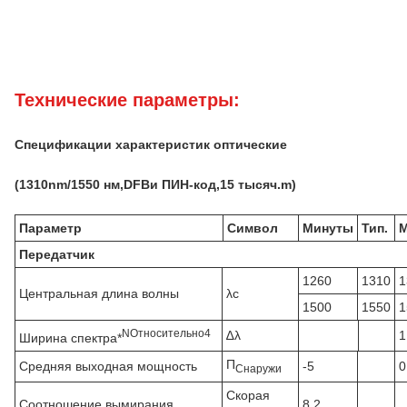
Технические параметры:
Спецификации характеристик оптические
(
131
0nm
/1550 нм,
DFB
и ПИН-код,
15 тысяч.
m)
Параметр
Символ
Минуты
Тип.
М
Передатчик
1260
1310
1
Центральная длина волны
λc
1500
1550
1
N
Относительно
4
∆λ
1
Ширина спектра*
П
Средняя выходная мощность
-5
0
Снаружи
Скорая
Соотношение вымирания
8.2