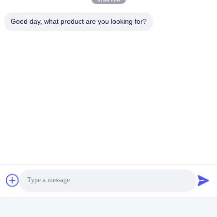
Transceptor Bidireccional Sfp
Good day, what product are you looking for?
Transmisor-Receptor De BiDi SFP
Contacto rápido
Dirección
Edificio 2#, No.1000 Avenida Tiangong, calle Xinxing, Nueva
Zona de Tianfu, Provincia de Chengdu Sichuan, 610213,
China
Teléfono
86-28-63025144-817
El correo electrónico