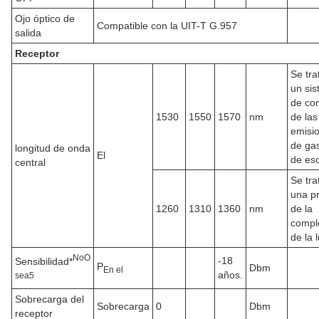
Ojo óptico de
Compatible con la UIT-T G.957
salida
Receptor
Se tra
un si
de con
1530
1550
1570
nm
de las
emisi
de ga
longitud de onda
El
de es
central
Se tra
una p
1260
1310
1360
nm
de la
compl
de la l
No
O
-18
Sensibilidad*
P
Dbm
En el
años.
sea
5
Sobrecarga del
Sobrecarga
0
Dbm
receptor