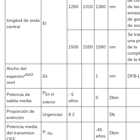
de con
1260
1310
1360
nm
de las
emisi
de ga
longitud de onda
El
de es
central
Se tra
una p
1500
1550
1580
nm
de la
compl
de la l
Ancho del
No
O
∆λ
1
nm
DFB-
espectro*
sea
4
P
Potencia de
- 5
En el
0
Dbm
salida media
años
exterior
Proporción de
Urgencias
8.2
Db
extinción
Potencia media
-45
P
del transmisor
Dbm
- No.
años.
OFF