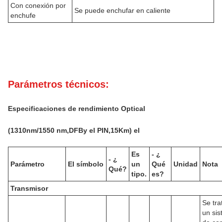
Con conexión por
Se puede enchufar en caliente
enchufe
Parámetros técnicos:
Especificaciones de rendimiento Optical
(
131
0nm
/1550 nm,
DFB
y el PIN,
15K
m) el
Es
- ¿
- ¿
Parámetro
El símbolo
un
Qué
Unidad
Nota
Qué?
tipo.
es?
Transmisor
Se tra
un si