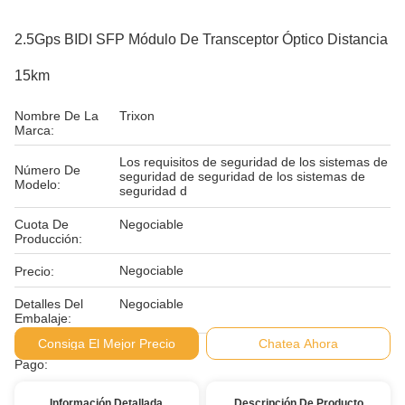
2.5Gps BIDI SFP Módulo De Transceptor Óptico Distancia
15km
Nombre De La
Trixon
Marca:
Los requisitos de seguridad de los sistemas de
Número De
seguridad de seguridad de los sistemas de
Modelo:
seguridad d
Cuota De
Negociable
Producción:
Negociable
Precio:
Detalles Del
Negociable
Embalaje:
Consiga El Mejor Precio
Chatea Ahora
Condiciones De
L/C D/P
Pago:
Información Detallada
Descripción De Producto