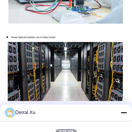
Derral Xu
Etiquetas:
Módulo Del Transmisor-Receptor De SFP
5:38 AM