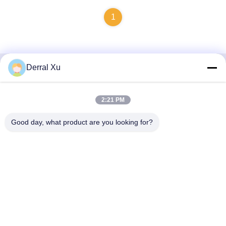
1
Derral Xu
Contacto rápido
2:21 PM
Dirección
Edificio 2#, No.1000 Avenida Tiangong, calle Xinxing, Nueva
Good day, what product are you looking for?
Zona de Tianfu, Provincia de Chengdu Sichuan, 610213,
China
Teléfono
86-28-63025144-817
El correo electrónico
Derral.Xu@trixontech.com