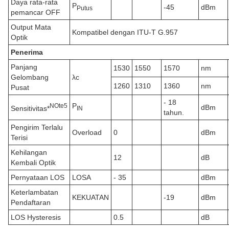
Daya rata-rata
P
-45
dBm
Putus
pemancar OFF
Output Mata
Kompatibel dengan ITU-T G.957
Optik
Penerima
Panjang
1530
1550
1570
nm
Gelombang
λc
1260
1310
1360
nm
Pusat
- 18
P
N
Ote
5
dBm
Sensitivitas*
IN
tahun.
Pengirim Terlalu
Overload
0
dBm
Terisi
Kehilangan
12
dB
Kembali Optik
Pernyataan LOS
LOSA
- 35
dBm
Keterlambatan
KEKUATAN
-19
dBm
Pendaftaran
LOS Hysteresis
0.5
dB