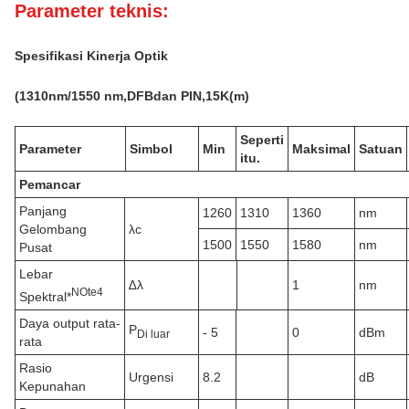
Parameter teknis:
Spesifikasi Kinerja Optik
(
131
0nm
/1550 nm,
DFB
dan PIN,
15K
(m)
Seperti
Parameter
Simbol
Min
Maksimal
Satuan
itu.
Pemancar
Panjang
1260
1310
1360
nm
Gelombang
λc
1500
1550
1580
nm
Pusat
Lebar
∆λ
1
nm
N
Ote
4
Spektral*
Daya output rata-
P
- 5
0
dBm
Di luar
rata
Rasio
Urgensi
8.2
dB
Kepunahan