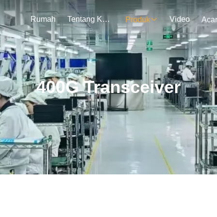
Rumah
Tentang Kami
Video
Produk
Aca
400G Transceiver