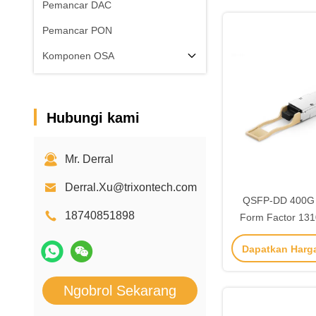
Pemancar DAC
Pemancar PON
Komponen OSA
Hubungi kami
Mr. Derral
Derral.Xu@trixontech.com
QSFP-DD 400G 
18740851898
Form Factor 13
dan Konsumsi D
Dapatkan Harg
10W untuk Spee
Ngobrol Sekarang