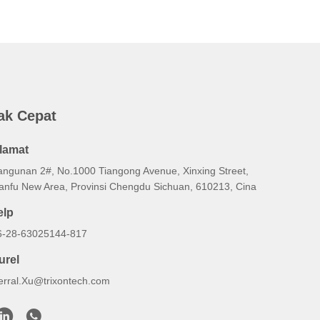
ak Cepat
lamat
angunan 2#, No.1000 Tiangong Avenue, Xinxing Street,
ianfu New Area, Provinsi Chengdu Sichuan, 610213, Cina
elp
6-28-63025144-817
urel
erral.Xu@trixontech.com