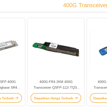
400G Transceive
OSFP 400G
400G-FR4 2KM 400G
400G
00gbase SR4
Transceiver QSFP-112/ TQS-
Transce
TOS-QGM1-
Q402-31DCR
Q
a Terbaik
Dapatkan Harga Terbaik
Dapatka
R