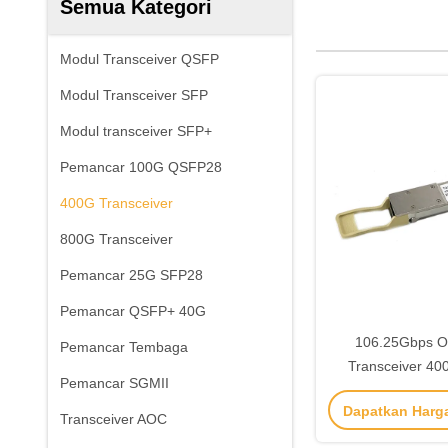
Semua Kategori
Modul Transceiver QSFP
Modul Transceiver SFP
Modul transceiver SFP+
Pemancar 100G QSFP28
400G Transceiver
800G Transceiver
Pemancar 25G SFP28
Pemancar QSFP+ 40G
106.25Gbps 
Pemancar Tembaga
Transceiver 4
Pemancar SGMII
850nm VCSEL 
Dapatkan Harg
85DC
Transceiver AOC