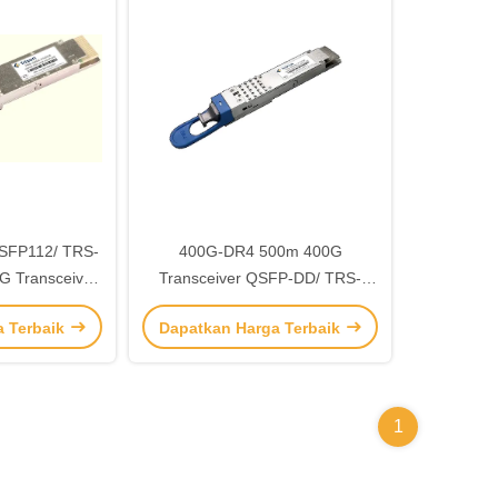
SFP112/ TRS-
400G-DR4 500m 400G
 Transceiver
Transceiver QSFP-DD/ TRS-
aringan jarak
Q4M5-31DCM
a Terbaik
Dapatkan Harga Terbaik
00M
1