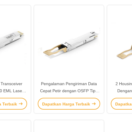
Transceiver
Pengalaman Pengiriman Data
2 Housin
10 EML Laser
Cepat Petir dengan OSFP Tipe
Dengan
aya Maksimum
form factor 400GBASE-DR4
QSFP-DD F
a Terbaik
Dapatkan Harga Terbaik
Dapatka
d Networking
Optical Interface
400GBASE-