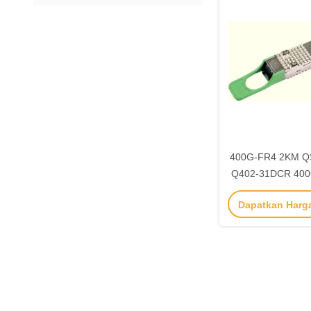
400G-FR4 2KM Q
Q402-31DCR 400G
untuk kebutuhan j
Dapatkan Harg
jauh 5