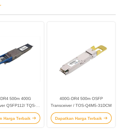
r
-DR4 500m 400G
400G-DR4 500m OSFP
iver QSFP112/ TQS-
Transceiver / TOS-Q4M5-31DCM
4M5-31DCM
n Harga Terbaik
Dapatkan Harga Terbaik