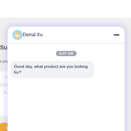
Derral Xu
Surat Kabar Kami
8:47 AM
Langganan buletin kami untuk diskon dan banyak lagi.
Good day, what product are you looking 
for?
Mengirim Email