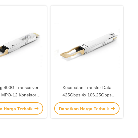
g 400G Transceiver
Kecepatan Transfer Data
 MPO-12 Konektor
425Gbps 4x 106.25Gbps
ormulir Faktor untuk
Transceiver 400G Kompatibel
n Harga Terbaik
Dapatkan Harga Terbaik
DR4 Ethernet PAM4 /
Dengan QSFP-DD MSA HW Rev
5G
5.1 Tipe 2 Housing Untuk Kisaran
Suhu 0C-70C