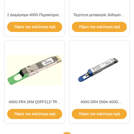
2 Διαμέρισμα 400G Πηρακτηριστή
Ταχύτητα μεταφοράς δεδομένων
με συνδετήρα MPO-12 QSFP-DD
425Gbps 4x 106.25Gbps 400G
Φόρμα για 400GBASE-DR4
Transceiver συμβατό με QSFP-
Πάρτε την καλύτερη τιμή
Πάρτε την καλύτερη τιμή
Ethernet PAM4 /5G
DD MSA HW Rev 5.1 Τύπος 2
Διαμέρισμα για περιοχή
θερμοκρασίας 0C-70C
400G-FR4 2KM QSFP112/ TRS-
400G-DR4 500m 400G
Q402-31DCR 400G
Μεταδότης QSFP-DD/ TRS-
Πληροφορευτής για ανάγκες
Q4M5-31DCM
Πάρτε την καλύτερη τιμή
Πάρτε την καλύτερη τιμή
δικτύωσης απόσταση 500M