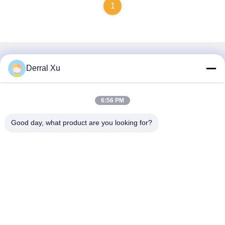
1
Γρήγορη επικοινωνία
Derral Xu
Διεύθυνση
6:56 PM
Κτίριο 2#, αριθ. 1000 Λεωφόρος Tiangong, οδός Xinxing,
Νέα περιοχή Tianfu, επαρχία Chengdu Sichuan, 610213,
Good day, what product are you looking for?
Κίνα
Τηλ.
86-28-63025144-817
Ηλεκτρονικό
Derral.Xu@trixontech.com