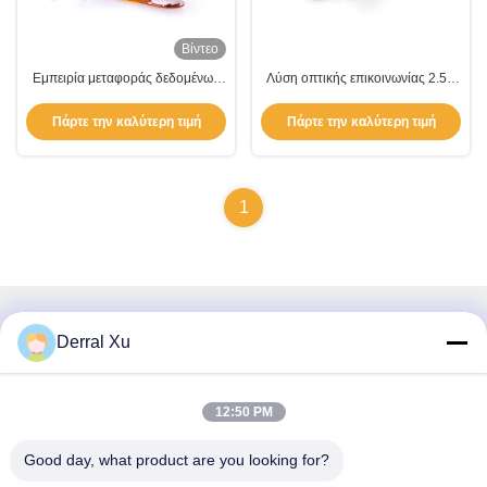
Βίντεο
Εμπειρία μεταφοράς δεδομένων
Λύση οπτικής επικοινωνίας 2.5G
ταχύτητας με 2.5Gbps Deplexer
SC UPC BOSA με ευαισθησία
Optical BOSA Εργασιακή
FPC -25dBm
Πάρτε την καλύτερη τιμή
Πάρτε την καλύτερη τιμή
κατάσταση 0-85C
1
Γρήγορη επικοινωνία
Derral Xu
Διεύθυνση
12:50 PM
Κτίριο 2#, αριθ. 1000 Λεωφόρος Tiangong, οδός Xinxing,
Νέα περιοχή Tianfu, επαρχία Chengdu Sichuan, 610213,
Good day, what product are you looking for?
Κίνα