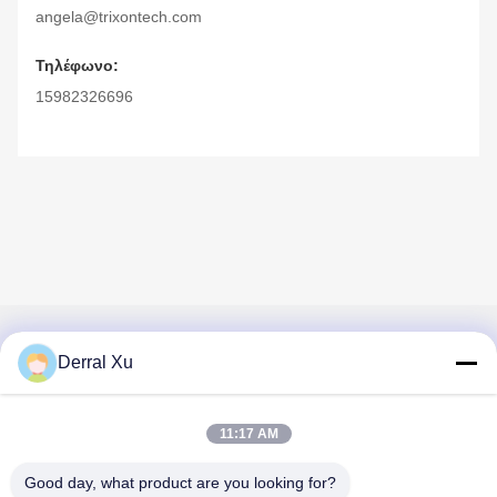
angela@trixontech.com
Τηλέφωνο:
15982326696
Γρήγορη επικοινωνία
Derral Xu
Διεύθυνση
11:17 AM
Κτίριο 2#, αριθ. 1000 Λεωφόρος Tiangong, οδός Xinxing,
Νέα περιοχή Tianfu, επαρχία Chengdu Sichuan, 610213,
Good day, what product are you looking for?
Κίνα