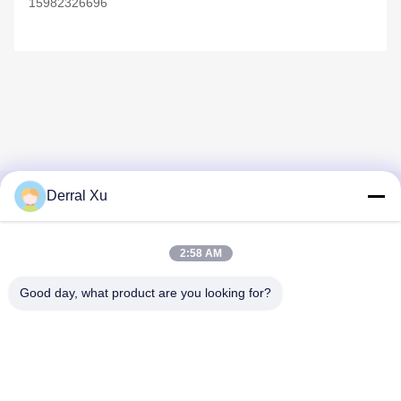
15982326696
Derral Xu
Snel contact
2:58 AM
Adres
Gebouw 2 #, nr.1000 Tiangong Avenue, Xinxing Street,
Good day, what product are you looking for?
Tianfu New Area, Chengdu Sichuan Provincie, 610213,
China
Tel.
86-28-63025144-817