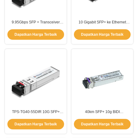
9.95Gbps SFP + Transceiver
10 Gigabit SFP+ ke Ethernet
Module 80km Dengan Duplex LC
40km 1550nm-EML TPS-TG40-
Connector Interface
55DCR
Dapatkan Harga Terbaik
Dapatkan Harga Terbaik
TPS-TG40-55DIR 10G SFP+
40km SFP+ 10g BIDI
Transceiver Module 40km
SFP+Module Single Mode Fiber
1550nm-EML
10gbe LC
Dapatkan Harga Terbaik
Dapatkan Harga Terbaik