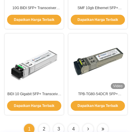
10G BIDI SFP+ Transceiver
SMF 10gb Ethernet SFP+
Module Duplex Mode Tunggal
1310nm-FP Rate 11.3Gbps
TX1310nm/RX1270nm
Sesuai dengan Spesifikasi MSA
Dapatkan Harga Terbaik
Dapatkan Harga Terbaik
SFP
Video
BIDI 10 Gigabit SFP+ Transceiver
TPB-TG80-54DCR SFP+
Module MSA SFF-8472 40km
10.3Gbps 80km BIDI Transceiver
Untuk Jaringan
1550nm/1490nm
Dapatkan Harga Terbaik
Dapatkan Harga Terbaik
1
2
3
4