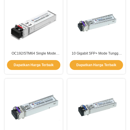
OC192/STM64 Single Mode
10 Gigabit SFP+ Mode Tunggal
SFP+ Transceiver Module 40km
TX1270nm RX1310nm Jarak
Dengan CDR
60km
Dapatkan Harga Terbaik
Dapatkan Harga Terbaik