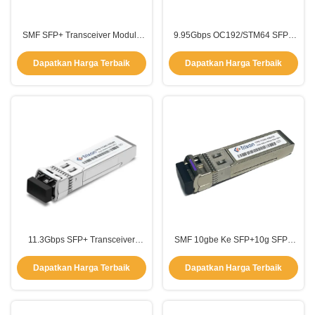
SMF SFP+ Transceiver Module
9.95Gbps OC192/STM64 SFP+
1310nm 9.95Gbps Sesuai
Optical Transceiver 10km
dengan Spesifikasi MSA SFP
1310nm-DFB Dengan CDR
Dapatkan Harga Terbaik
Dapatkan Harga Terbaik
11.3Gbps SFP+ Transceiver
SMF 10gbe Ke SFP+10g SFP+
Module DWDM SFP10g 80km
BIDI 80km 1490nm-EML
1550nm-EML
1550nm-APD
Dapatkan Harga Terbaik
Dapatkan Harga Terbaik