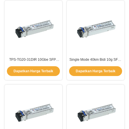
TPS-TG20-31DIR 10Gbe SFP+
Single Mode 40km Bidi 10g SFP+
Modul Transceiver20km 1310nm-
Transceiver TX1310nm
DFB
RX1270nm
Dapatkan Harga Terbaik
Dapatkan Harga Terbaik