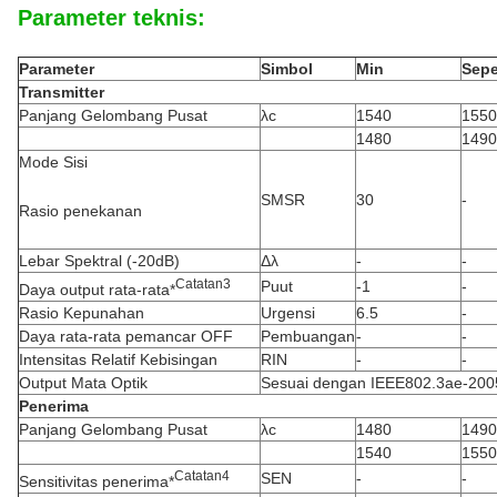
Parameter teknis:
Parameter
Simbol
Min
Seper
Transmitter
Panjang Gelombang Pusat
λc
1540
1550
1480
1490
Mode Sisi
SMSR
30
-
Rasio penekanan
Lebar Spektral (-20dB)
Δλ
-
-
Catatan
3
Puut
-1
-
Daya output rata-rata*
Rasio Kepunahan
Urgensi
6.5
-
Daya rata-rata pemancar OFF
Pembuangan
-
-
Intensitas Relatif Kebisingan
RIN
-
-
Output Mata Optik
Sesuai dengan IEEE802.3ae-200
Penerima
Panjang Gelombang Pusat
λc
1480
1490
1540
1550
Catatan
4
SEN
-
-
Sensitivitas penerima*