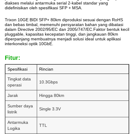
diakses melalui antarmuka serial 2-kabel standar yang
didefinisikan oleh spesifikasi SFP + MSA.
Trixon 10GE BIDI SFP+ 80km diproduksi sesuai dengan RoHS
dan bebas timbal, memenuhi persyaratan bahan yang dibatasi
dalam Directive 2002/95/EC dan 2005/747/EC.Faktor bentuk kecil
pluggable, kapasitas kecepatan tinggi, dan jangkauan 80km
diperpanjang membuatnya menjadi solusi ideal untuk aplikasi
interkoneksi optik 10GbE.
Fitur:
Spesifikasi
Rincian
Tingkat data
10.3Gbps
operasi
Jarak
Hingga 80km
Sumber daya
Single 3.3V
listrik
Antarmuka
TTL
Logika