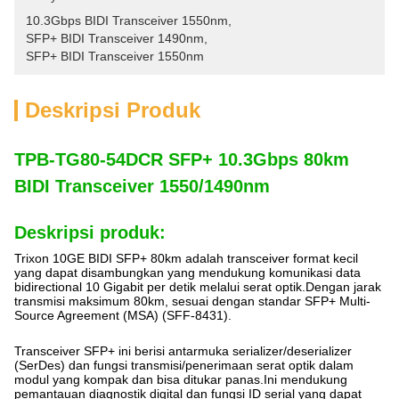
10.3Gbps BIDI Transceiver 1550nm
, 
SFP+ BIDI Transceiver 1490nm
, 
SFP+ BIDI Transceiver 1550nm
Deskripsi Produk
TPB-TG80-54DCR SFP+ 10.3Gbps 80km
BIDI Transceiver 1550/1490nm
Deskripsi produk:
Trixon 10GE BIDI SFP+ 80km adalah transceiver format kecil
yang dapat disambungkan yang mendukung komunikasi data
bidirectional 10 Gigabit per detik melalui serat optik.Dengan jarak
transmisi maksimum 80km, sesuai dengan standar SFP+ Multi-
Source Agreement (MSA) (SFF-8431).
Transceiver SFP+ ini berisi antarmuka serializer/deserializer
(SerDes) dan fungsi transmisi/penerimaan serat optik dalam
modul yang kompak dan bisa ditukar panas.Ini mendukung
pemantauan diagnostik digital dan fungsi ID serial yang dapat