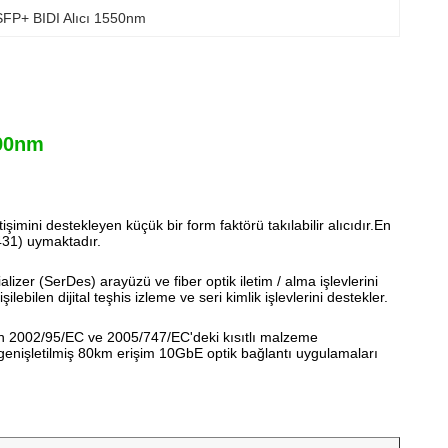
SFP+ BIDI Alıcı 1550nm
490nm
imini destekleyen küçük bir form faktörü takılabilir alıcıdır.En
431) uymaktadır.
alizer (SerDes) arayüzü ve fiber optik iletim / alma işlevlerini
lebilen dijital teşhis izleme ve seri kimlik işlevlerini destekler.
in 2002/95/EC ve 2005/747/EC'deki kısıtlı malzeme
e genişletilmiş 80km erişim 10GbE optik bağlantı uygulamaları