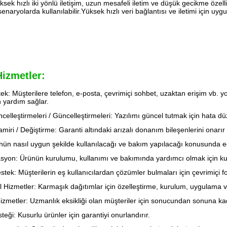
üksek hızlı iki yönlü iletişim, uzun mesafeli iletim ve düşük gecikme özel
enaryolarda kullanılabilir.Yüksek hızlı veri bağlantısı ve iletimi için uyg
Hizmetler:
ek: Müşterilere telefon, e-posta, çevrimiçi sohbet, uzaktan erişim vb. yol
 yardım sağlar.
celleştirmeleri / Güncelleştirmeleri: Yazılımı güncel tutmak için hata düz
iri / Değiştirme: Garanti altındaki arızalı donanım bileşenlerini onarır v
nün nasıl uygun şekilde kullanılacağı ve bakım yapılacağı konusunda e
on: Ürünün kurulumu, kullanımı ve bakımında yardımcı olmak için kullanıc
stek: Müşterilerin eş kullanıcılardan çözümler bulmaları için çevrimiçi f
 Hizmetler: Karmaşık dağıtımlar için özelleştirme, kurulum, uygulama v
izmetler: Uzmanlık eksikliği olan müşteriler için sonucundan sonuna ka
teği: Kusurlu ürünler için garantiyi onurlandırır.