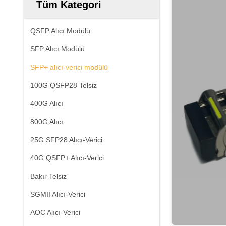
Tüm Kategori
QSFP Alıcı Modülü
SFP Alıcı Modülü
SFP+ alıcı-verici modülü
100G QSFP28 Telsiz
400G Alıcı
800G Alıcı
25G SFP28 Alıcı-Verici
40G QSFP+ Alıcı-Verici
Bakır Telsiz
SGMII Alıcı-Verici
AOC Alıcı-Verici