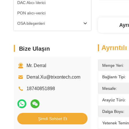
DAC Alıcı-Verici
PON alıcı-verici
OSA bileşenleri
Ayrı
Ayrıntılı
Bize Ulaşın
Mr. Derral
Menşe Yeri:
Derral.Xu@trixontech.com
Bağlantı Tipi:
18740851898
Mesafe:
Arayüz Türü:
Dalga Boyu:
Şimdi Sohbet Et
Yetenek Temin