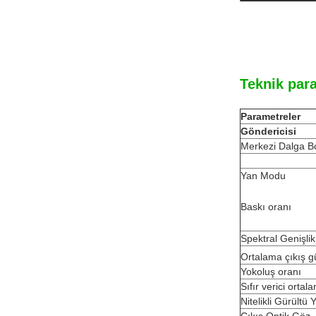
Teknik par
Parametreler
Göndericisi
Merkezi Dalga B
Yan Modu
Baskı oranı
Spektral Genişli
Ortalama çıkış g
Yokoluş oranı
Sıfır verici orta
Nitelikli Gürültü