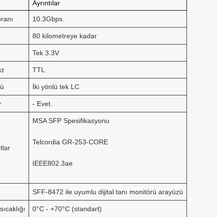
Ayrıntılar
oranı
10.3Gbps.
80 kilometreye kadar
Tek 3.3V
üz
TTL
zü
İki yönlü tek LC
r
- Evet.
MSA SFP Spesifikasyonu
Telcordia GR-253-CORE
tlar
IEEE802.3ae
SFF-8472 ile uyumlu dijital tanı monitörü arayüzü
sıcaklığı
0°C - +70°C (standart)