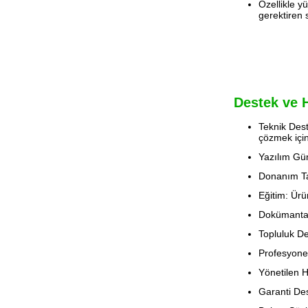
Özellikle y
gerektiren s
Destek ve 
Teknik Dest
çözmek için
Yazılım Gün
Donanım Tam
Eğitim: Ürü
Dokümantasy
Topluluk De
Profesyonel
Yönetilen H
Garanti Des