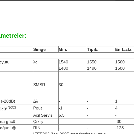
ametreler:
Simge
Min.
Tipik.
En fazla.
oyutu
λc
1540
1550
1560
1480
1490
1500
SMSR
30
-
-
k (-20dB)
Δλ
-
-
1
Not:
3
Pout
-1
-
4
ücü*
Acil Servis
6.5
-
-
lama gücü
Çıkış
-
-
-30
 Yoğunluğu
RIN
-
-
-128