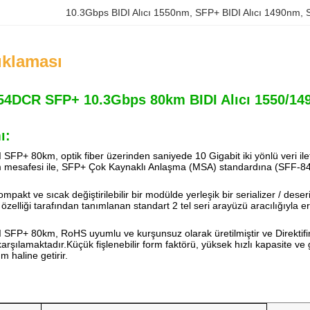
10.3Gbps BIDI Alıcı 1550nm
, 
SFP+ BIDI Alıcı 1490nm
, 
ıklaması
4DCR SFP+ 10.3Gbps 80km BIDI Alıcı 1550/1
ı:
SFP+ 80km, optik fiber üzerinden saniyede 10 Gigabit iki yönlü veri iletiş
im mesafesi ile, SFP+ Çok Kaynaklı Anlaşma (MSA) standardına (SFF-8
mpakt ve sıcak değiştirilebilir bir modülde yerleşik bir serializer / deseri
zelliği tarafından tanımlanan standart 2 tel seri arayüzü aracılığıyla erişi
 SFP+ 80km, RoHS uyumlu ve kurşunsuz olarak üretilmiştir ve Direktif
karşılamaktadır.Küçük fişlenebilir form faktörü, yüksek hızlı kapasite v
üm haline getirir.