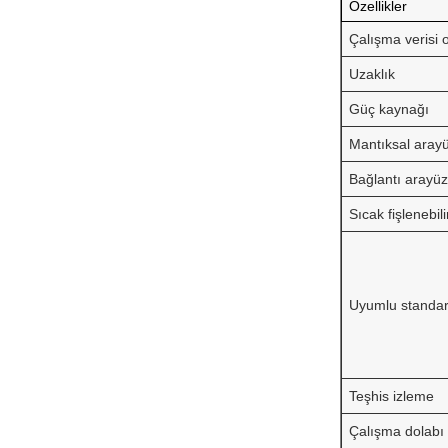
Özellikler
Çalışma verisi 
Uzaklık
Güç kaynağı
Mantıksal aray
Bağlantı arayü
Sıcak fişlenebili
Uyumlu standar
Teşhis izleme
Çalışma dolabı 