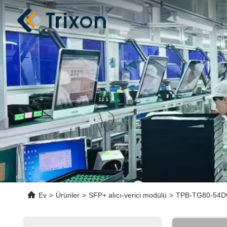
Ev
>
Ürünler
>
SFP+ alıcı-verici modülü
>
TPB-TG80-54DC