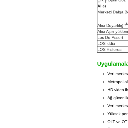
Çıkış Optik Göz
Alıcı
Merkezi Dalga B
N
Alıcı Duyarlılığı*
Alıcı Aşırı yükle
Los De-Assert
LOS iddia
LOS Histeresi
Uygulamala
Veri merkez
Metropol al
HD video il
Ağ güvenlik
Veri merke
Yüksek perf
OLT ve OTN