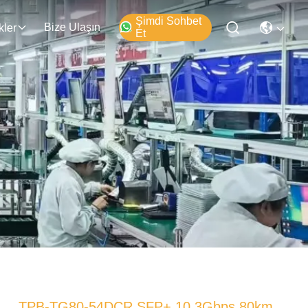
Şimdi Sohbet
Bize Ulaşın
kler
Et
TPB-TG80-54DCR SFP+ 10.3Gbps 80km