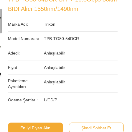
BIDI Alıcı 1550nm/1490nm
Marka Adı:
Trixon
Model Numarası:
TPB-TG80-54DCR
Adedi:
Anlaşılabilir
Fiyat:
Anlaşılabilir
Paketleme
Anlaşılabilir
Ayrıntıları:
Ödeme Şartları:
L/CD/P
En İyi Fiyatı Alın
Şimdi Sohbet Et