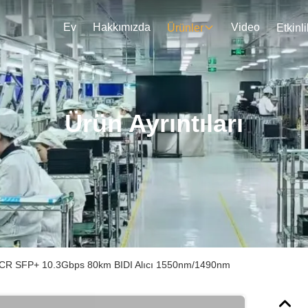
Ev
Hakkımızda
Video
Ürünler
Etkinli
Ürün Ayrıntıları
R SFP+ 10.3Gbps 80km BIDI Alıcı 1550nm/1490nm