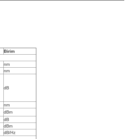
Birim
nm
nm
dB
nm
dBm
dB
dBm
dB/Hz