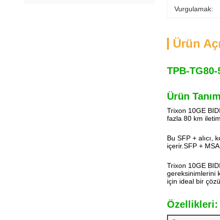
Vurgulamak:
Ürün Aç
TPB-TG80-5
Ürün Tanım
Trixon 10GE BIDI 
fazla 80 km ilet
Bu SFP + alıcı, ko
içerir.SFP + MSA ö
Trixon 10GE BIDI
gereksinimlerini 
için ideal bir çöz
Özellikleri: