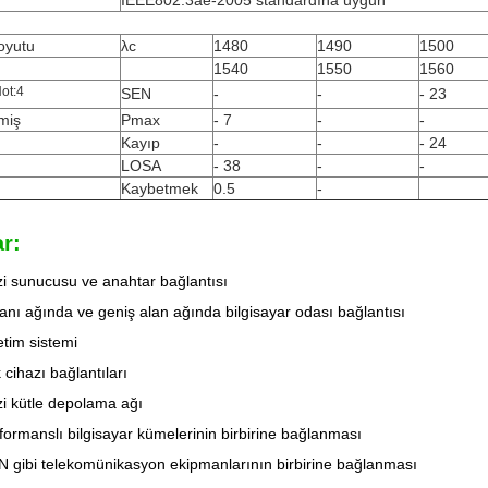
IEEE802.3ae-2005 standardına uygun
oyutu
λc
1480
1490
1500
1540
1550
1560
ot:
4
SEN
-
-
- 23
nmiş
Pmax
- 7
-
-
Kayıp
-
-
- 24
LOSA
- 38
-
-
Kaybetmek
0.5
-
r:
i sunucusu ve anahtar bağlantısı
anı ağında ve geniş alan ağında bilgisayar odası bağlantısı
etim sistemi
 cihazı bağlantıları
zi kütle depolama ağı
ormanslı bilgisayar kümelerinin birbirine bağlanması
 gibi telekomünikasyon ekipmanlarının birbirine bağlanması