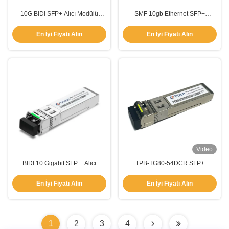
10G BIDI SFP+ Alıcı Modülü
SMF 10gb Ethernet SFP+
Dupleks Tek Mod
1310nm-FP Hızı 11.3Gbps MSA
TX1310nm/RX1270nm
SFP Spesifikasyonuna Uyumlu
En İyi Fiyatı Alın
En İyi Fiyatı Alın
Video
BIDI 10 Gigabit SFP + Alıcı
TPB-TG80-54DCR SFP+
Modülü MSA SFF-8472 Ağ için
10.3Gbps 80km BIDI Alıcı
40km
1550nm/1490nm
En İyi Fiyatı Alın
En İyi Fiyatı Alın
1
2
3
4