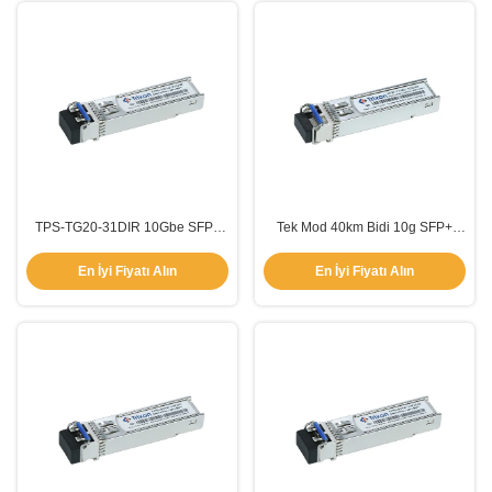
TPS-TG20-31DIR 10Gbe SFP+
Tek Mod 40km Bidi 10g SFP+
Alıcı Modülü20km 1310nm-DFB
Alıcı TX1310nm RX1270nm
En İyi Fiyatı Alın
En İyi Fiyatı Alın