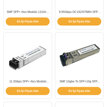
SMF SFP+ Alıcı Modülü 1310nm
9.95Gbps OC192/STM64 SFP+
9.95Gbps MSA SFP
Optik Alıcı 10km 1310nm-DFB
Spesifikasyonuna Uygun
CDR ile
En İyi Fiyatı Alın
En İyi Fiyatı Alın
11.3Gbps SFP+ Alıcı Modülü
SMF 10gbe To SFP+10g SFP+
DWDM SFP10g 80km 1550nm-
BIDI 80km 1490nm-EML
EML
1550nm-APD
En İyi Fiyatı Alın
En İyi Fiyatı Alın