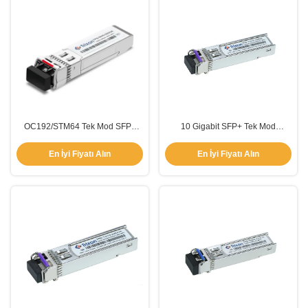
OC192/STM64 Tek Mod SFP+
10 Gigabit SFP+ Tek Mod
Alıcı Modülü 40km CDR ile
TX1270nm RX1310nm 60km
mesafe
En İyi Fiyatı Alın
En İyi Fiyatı Alın