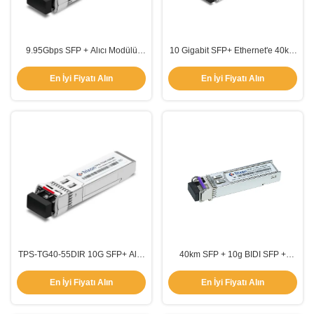
9.95Gbps SFP + Alıcı Modülü
10 Gigabit SFP+ Ethernet'e 40km
80km Dupleks LC Bağlantısı
1550nm-EML TPS-TG40-55DCR
Arayüzü ile
En İyi Fiyatı Alın
En İyi Fiyatı Alın
TPS-TG40-55DIR 10G SFP+ Alıcı
40km SFP + 10g BIDI SFP +
Modülü 40km 1550nm-EML
Modül Tek Mod Fiber 10gbe LC
En İyi Fiyatı Alın
En İyi Fiyatı Alın