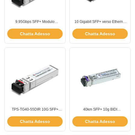
9.95Gbps SFP+ Modulo
10 Gigabit SFP+ verso Ethernet
trasmettitore 80km Con Duplex
40 km 1550nm-EML TPS-TG40-
LC Connector Interface
55DCR
Chatta Adesso
Chatta Adesso
TPS-TG40-55DIR 10G SFP+
40km SFP+ 10g BIDI
Modulo trasmettitore 40km
SFP+Module Fibra monomodo
1550nm-EML
10gbe LC
Chatta Adesso
Chatta Adesso