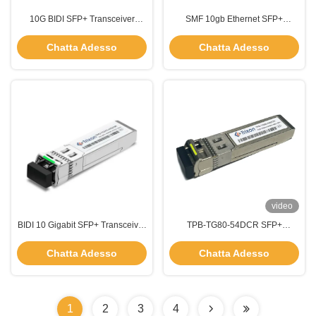
10G BIDI SFP+ Transceiver
SMF 10gb Ethernet SFP+
Module Duplex Single Mode
1310nm-FP Rate 11.3Gbps
TX1310nm/RX1270nm
Conforme alla specifica MSA SFP
Chatta Adesso
Chatta Adesso
video
BIDI 10 Gigabit SFP+ Transceiver
TPB-TG80-54DCR SFP+
Module MSA SFF-8472 40km per
10.3Gbps 80km Trasmettitore
la rete
BIDI 1550nm/1490nm
Chatta Adesso
Chatta Adesso
1
2
3
4