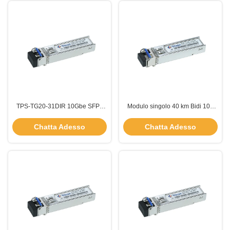
TPS-TG20-31DIR 10Gbe SFP+
Modulo singolo 40 km Bidi 10g
Modulo trasmettitore 20km
SFP+ Trasmettitore TX1310nm
1310nm-DFB
RX1270nm
Chatta Adesso
Chatta Adesso