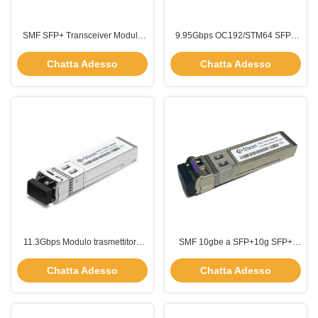
SMF SFP+ Transceiver Module
9.95Gbps OC192/STM64 SFP+
1310nm 9.95Gbps conforme alle
Trasmettitore Ottico 10km
specifiche MSA SFP
1310nm-DFB Con CDR
Chatta Adesso
Chatta Adesso
11.3Gbps Modulo trasmettitore
SMF 10gbe a SFP+10g SFP+
SFP+ DWDM SFP10g 80km
BIDI 80km 1490nm-EML
1550nm-EML
1550nm-APD
Chatta Adesso
Chatta Adesso