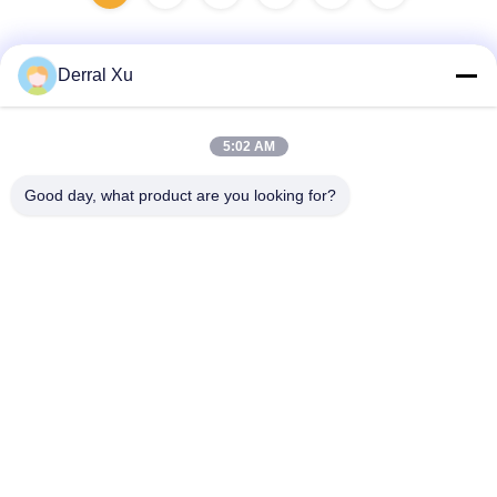
Derral Xu
Contatto rapido
5:02 AM
Indirizzo
Good day, what product are you looking for?
Edificio n. 2, n. 1000, via Tiangong, via Xinxing, nuova zona
di Tianfu, provincia di Chengdu Sichuan, 610213, Cina
Telefono
86-28-63025144-817
E-mail
Derral.Xu@trixontech.com
politica sulla riservatezza
|
Mappa del sito
| Buona qualità della