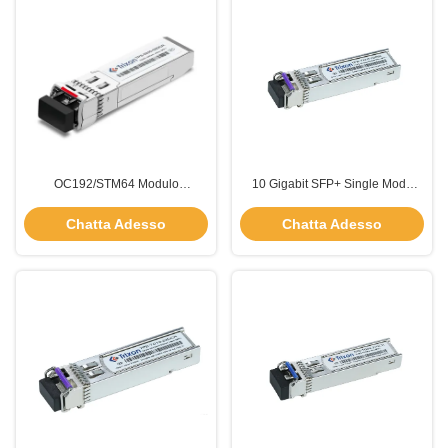
OC192/STM64 Modulo
10 Gigabit SFP+ Single Mode
trasmettitore SFP+ mono modalità
TX1270nm RX1310nm Distanza
40 km con CDR
60km
Chatta Adesso
Chatta Adesso