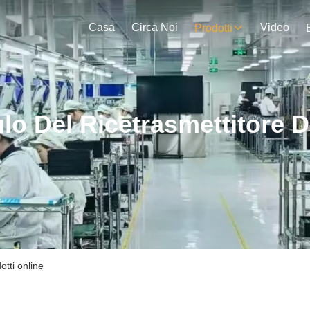
Casa
Circa Noi
Video
Prodotti
lo Del Ricetrasmettitore D
otti online