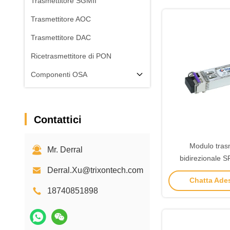
Trasmettitore SGMII
Trasmettitore AOC
Trasmettitore DAC
Ricetrasmettitore di PON
Componenti OSA
Contattici
Modulo trasm
Mr. Derral
bidirezionale S
Derral.Xu@trixontech.com
1550nm Rx
Chatta Ades
18740851898