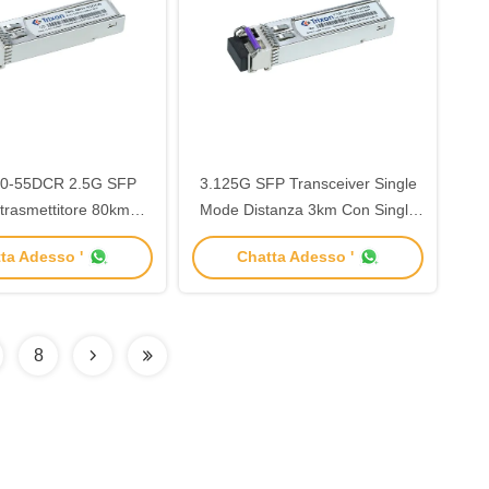
0-55DCR 2.5G SFP
3.125G SFP Transceiver Single
trasmettitore 80km
Mode Distanza 3km Con Single
stanza 1550nm
LC Connector Interface
ta Adesso '
Chatta Adesso '
8