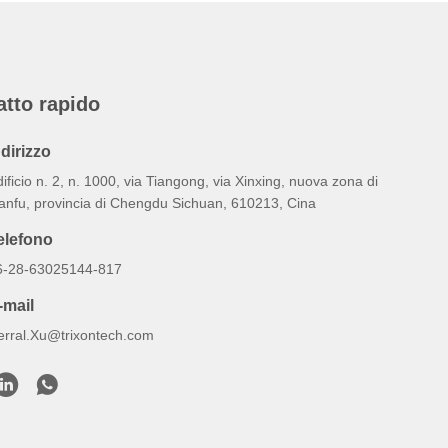
atto rapido
ndirizzo
ificio n. 2, n. 1000, via Tiangong, via Xinxing, nuova zona di
ianfu, provincia di Chengdu Sichuan, 610213, Cina
elefono
6-28-63025144-817
-mail
erral.Xu@trixontech.com