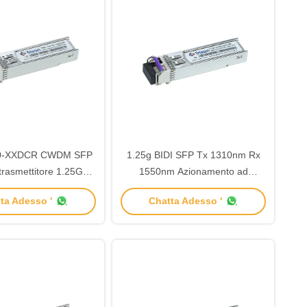
0-XXDCR CWDM SFP
1.25g BIDI SFP Tx 1310nm Rx
trasmettitore 1.25G
1550nm Azionamento ad
 Hot Pluggable
accensione a caldo singolo 3.3V
ta Adesso '
Chatta Adesso '