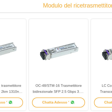
Modulo del ricetrasmettit
trasmettitore
OC-48/STM-16 Trasmettitore
LC Co
LC 2km 1310nm
bidirezionale SFP 2.5 Gbps 3.3V
Transc
ial
40km 1550nm/1310nm
15kmTx-
so '
Chatta Adesso '
Chat