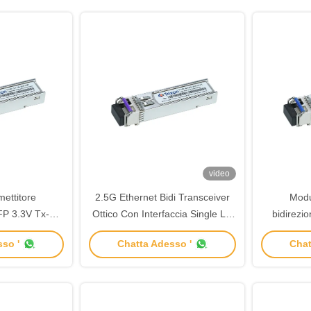
video
ettitore
2.5G Ethernet Bidi Transceiver
Modu
FP 3.3V Tx-
Ottico Con Interfaccia Single LC
bidirezi
-1310nm
Connector 20km
R1550n
so '
Chatta Adesso '
Chat