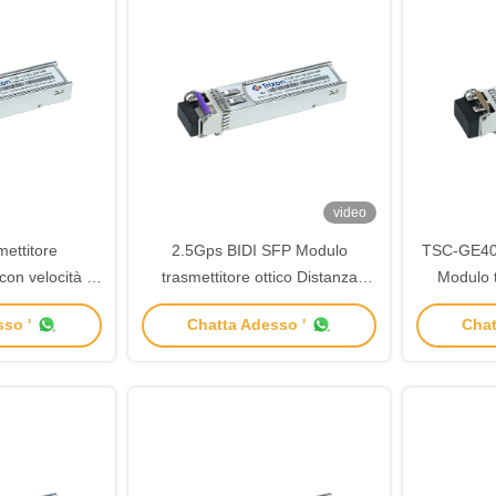
video
ettitore
2.5Gps BIDI SFP Modulo
TSC-GE4
con velocità di
trasmettitore ottico Distanza
Modulo 
ei dati del
15km
40km
so '
Chatta Adesso '
Chat
 LC 622M