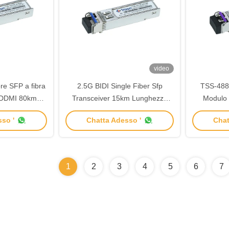
video
re SFP a fibra
2.5G BIDI Single Fiber Sfp
TSS-488
n DDMI 80km
Transceiver 15km Lunghezza
Modulo 
550nm
d'onda 1310nm/1550nm
Di
so '
Chatta Adesso '
Chat
1
2
3
4
5
6
7