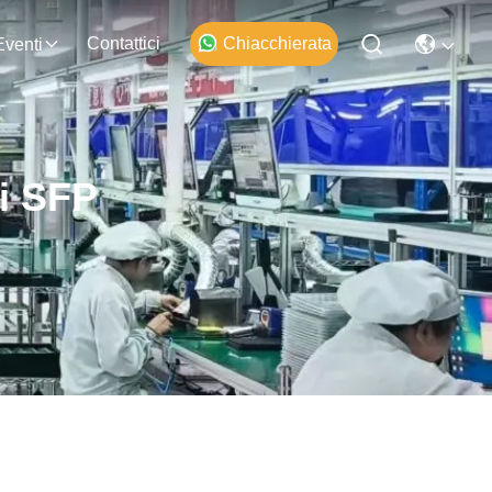
Contattici
Chiacchierata
Eventi
i SFP