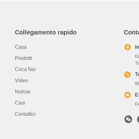
Collegamento rapido
Cont
Casa
I
Ed
Prodotti
T
Circa Noi
T
Video
8
Notizie
E
Casi
D
Contattici