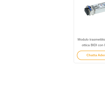
Modulo trasmettito
ottica BIDI co
1490nm/1
Chatta Ades