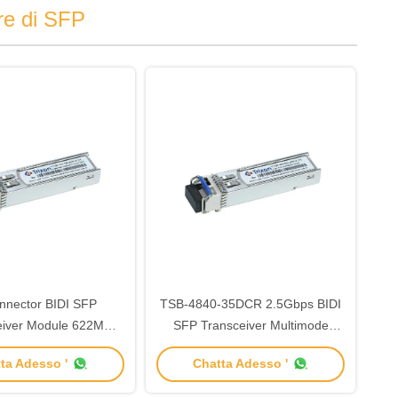
ore di SFP
nnector BIDI SFP
TSB-4840-35DCR 2.5Gbps BIDI
eiver Module 622M
SFP Transceiver Multimode
1550nm Rx-1310nm
1310nm/1550nm 40km
ta Adesso '
Chatta Adesso '
Data Rate