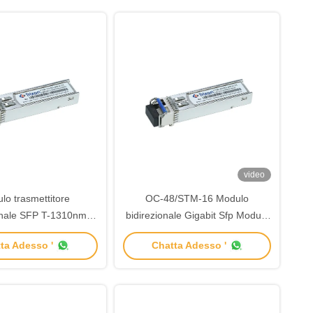
video
lo trasmettitore
OC-48/STM-16 Modulo
onale SFP T-1310nm
bidirezionale Gigabit Sfp Modulo
m Distanza 40km
trasmettitore in fibra ottica
ta Adesso '
Chatta Adesso '