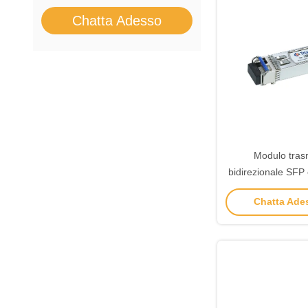
Chatta Adesso
Modulo trasm
bidirezionale SFP 
trasmissione d
Chatta Ades
connettore