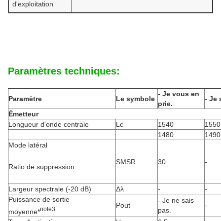
d'exploitation
Paramètres techniques:
- Je vous en
Paramètre
Le symbole
- Je 
prie.
Émetteur
Longueur d'onde centrale
Lc
1540
1550
1480
1490
Mode latéral
SMSR
30
-
Ratio de suppression
Largeur spectrale (-20 dB)
Δλ
-
-
Puissance de sortie
- Je ne sais
Pout
-
note
3
pas.
moyenne*