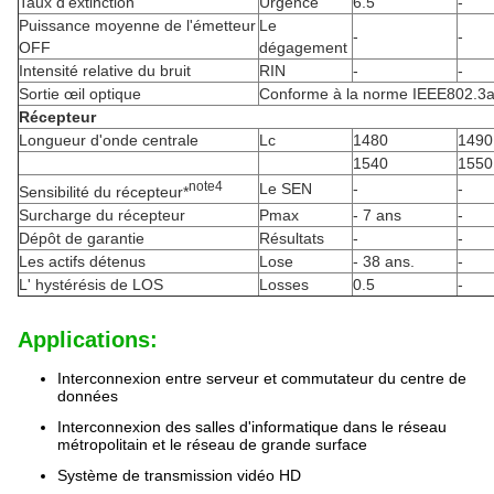
Taux d'extinction
Urgence
6.5
-
Puissance moyenne de l'émetteur
Le
-
-
OFF
dégagement
Intensité relative du bruit
RIN
-
-
Sortie œil optique
Conforme à la norme IEEE802.3
Récepteur
Longueur d'onde centrale
Lc
1480
1490
1540
1550
note
4
Le SEN
-
-
Sensibilité du récepteur*
Surcharge du récepteur
Pmax
- 7 ans
-
Dépôt de garantie
Résultats
-
-
Les actifs détenus
Lose
- 38 ans.
-
L' hystérésis de LOS
Losses
0.5
-
Applications:
Interconnexion entre serveur et commutateur du centre de
données
Interconnexion des salles d'informatique dans le réseau
métropolitain et le réseau de grande surface
Système de transmission vidéo HD