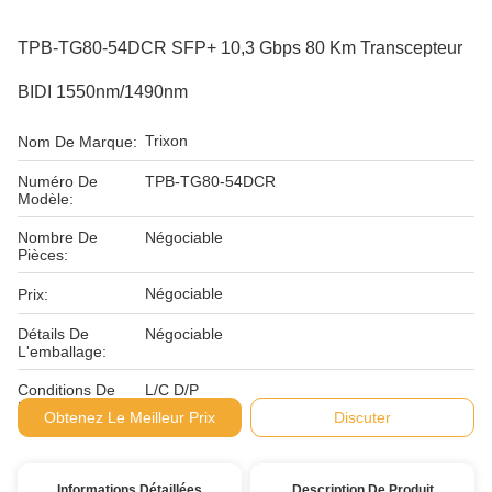
TPB-TG80-54DCR SFP+ 10,3 Gbps 80 Km Transcepteur
BIDI 1550nm/1490nm
Trixon
Nom De Marque:
Numéro De
TPB-TG80-54DCR
Modèle:
Nombre De
Négociable
Pièces:
Négociable
Prix:
Détails De
Négociable
L'emballage:
Conditions De
L/C D/P
Paiement:
Obtenez Le Meilleur Prix
Discuter
Informations Détaillées
Description De Produit