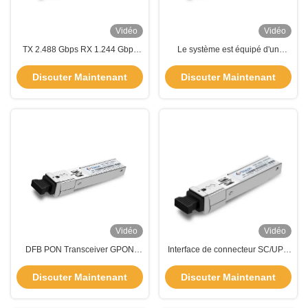
Vidéo
Vidéo
TX 2.488 Gbps RX 1.244 Gbps
Le système est équipé d'un
Transcepteur PON GPON OLT
récepteur DDMI PON GPON SFP
SFP Module de classe C++ DFB
Transceiver T1490nm R1310nm
Discuter Maintenant
Discuter Maintenant
TSP-GA21-43DCS
Vidéo
Vidéo
DFB PON Transceiver GPON
Interface de connecteur SC/UPC
Module SFP Fonction RSSI à
unique du module SFP OLT du
dégagement numérique
récepteur PON en mode unique
Discuter Maintenant
Discuter Maintenant