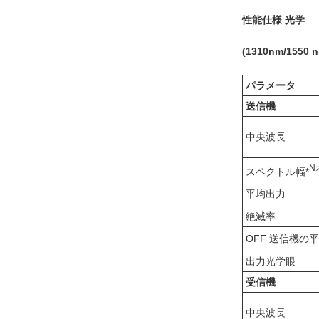
性能仕様 光学
(
131
0nm
/1550 
パラメータ
送信機
中央波長
N
スペクトル幅*
平均出力
絶滅率
OFF 送信機の
出力光学眼
受信機
中央波長