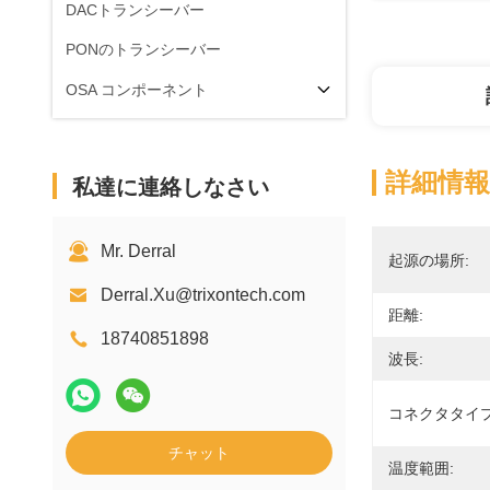
DACトランシーバー
PONのトランシーバー
OSA コンポーネント
詳細情報
私達に連絡しなさい
Mr. Derral
起源の場所:
Derral.Xu@trixontech.com
距離:
18740851898
波長:
コネクタタイプ
チャット
温度範囲: