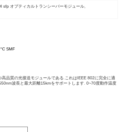
IDI sfp オプティカルトランシーバーモジュール
, 
°C SMF
高品質の光接送モジュールである.これはIEEE 802に完全に適
nm/1550nm波長と最大距離15kmをサポートします. 0~70度動作温度