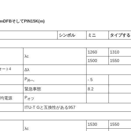
nm
DFB
そしてPIN
15K
(m)
シンボル
ミニ
タイプする
1260
1310
λc
1500
1550
オート
4
∆λ
P
- 5
外へ
緊急事態
8.2
P
平均電源
オフ
ITU-T Gと互換性がある957
1530
1550
λc