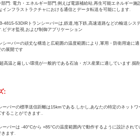
部門: 電力・エネルギー部門,例えば電源補給站,再生可能エネルギー施
なインフラストラクチャにおける通信とデータ転送を可能にします.
SB-4815-53DIRトランシーバーは,鉄道,地下鉄,高速道路などの輸
.ビデオ監視,および制御アプリケーション
ンシーバーの頑丈な構造と広範囲の温度範囲により,軍用・防衛用途に適
での展開です
 超高温と厳しい環境が一般的である石油・ガス産業に適しています.掘
ズ:
シーバーの標準送信距離は15kmである.しかし,あなたの特定のネット
することができます..
シーバーは -40°Cから +85°Cの温度範囲内で動作するように設計さ
きます.