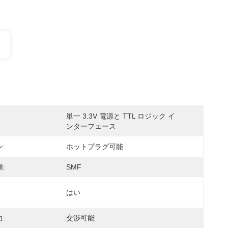
単一 3.3V 電源と TTL ロジック イ
ンターフェース
:
ホットプラグ可能
:
SMF
はい
:
交渉可能