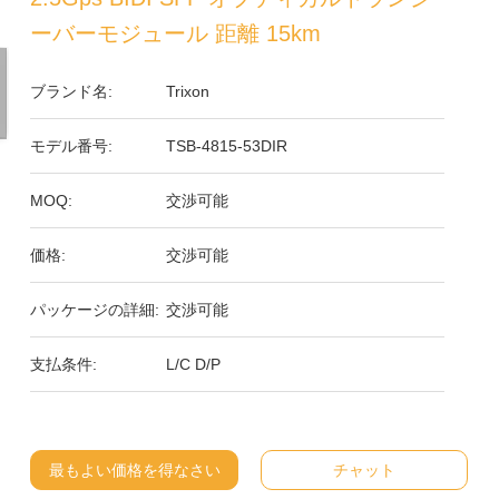
ーバーモジュール 距離 15km
ブランド名:
Trixon
モデル番号:
TSB-4815-53DIR
MOQ:
交渉可能
価格:
交渉可能
パッケージの詳細:
交渉可能
支払条件:
L/C D/P
最もよい価格を得なさい
チャット