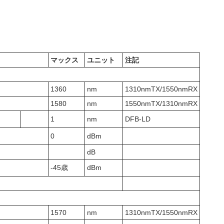
マックス
ユニット
注記
1360
nm
1310nmTX/1550nmRX
1580
nm
1550nmTX/1310nmRX
1
nm
DFB-LD
0
dBm
dB
-45歳
dBm
1570
nm
1310nmTX/1550nmRX