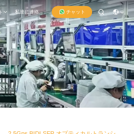
私達に連絡しなさい
チャット
ト
2.5Gps BIDI SFP オプティカルトランシ