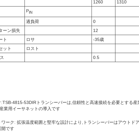
1260
1310
P
IN
過負荷
0
ターン損失
12
ート
ロサ
-35歳
セット
ロスト
シス
0.5
:TSB-4815-53DIRトランシーバーは,信頼性と高速接続を必要とす
,産業用イーサネットの導入です
ワーク: 拡張温度範囲と堅牢な設計により,トランシーバーはアウトド
展開です