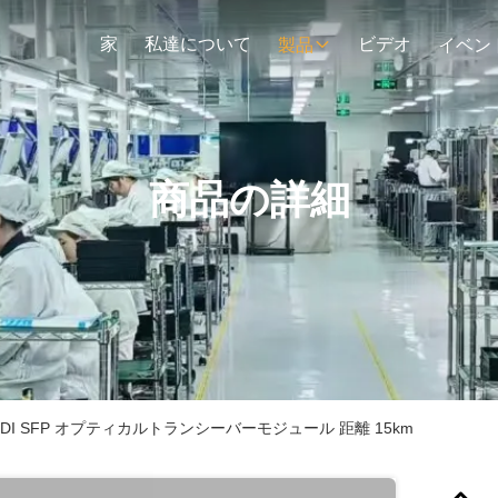
家
私達について
ビデオ
製品
イベン
商品の詳細
 BIDI SFP オプティカルトランシーバーモジュール 距離 15km