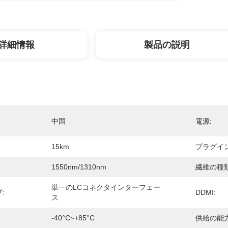
詳細情報
製品の説明
中国
電源:
15km
プラグイン
1550nm/1310nm
繊維の種類
単一のLCコネクタインターフェー
:
DDMI:
ス
-40°C~+85°C
供給の能力