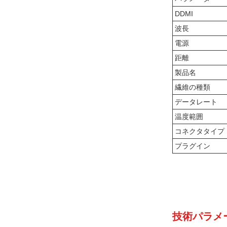
DDMI
波長
電源
距離
製品名
繊維の種類
データレート
温度範囲
コネクタタイプ
プラグイン
技術パラメ