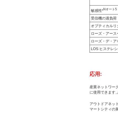
N
オート
5
敏感性*
受信機の過負荷
オプティカルリ
ローズ・アース
ローズ・デ・ア
LOS ヒステレ
応用:
産業ネットワーク
に使用できます.
アウトドアネット
マートシティの