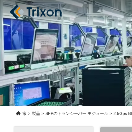
家
>
製品
>
SFPのトランシーバー モジュール
>
2.5Gps