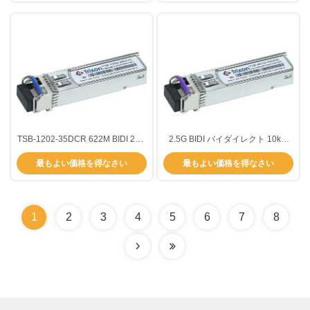
TSB-1202-35DCR 622M BIDI 2km
2.5G BIDI バイダイレクト 10km
T-1310nm,R1550nm ホットプラグ
SMF ファイバータイプ SFP トラ
最もよい価格を得なさい
最もよい価格を得なさい
可能なSFPトランシーバーモジュ
ンシーバー モジュールの温度範囲
ール 3年
-20C- 85C TSB-4810-43DER
1490nm/1310nm を拡張する
1
2
3
4
5
6
7
8