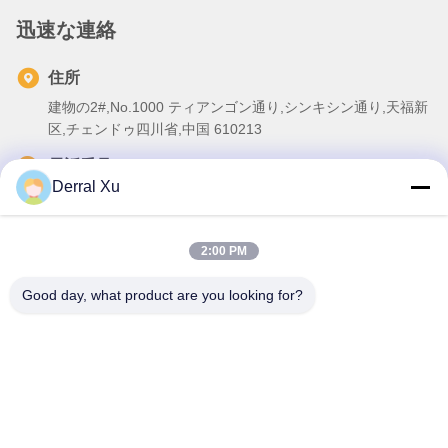
迅速な連絡
住所
建物の2#,No.1000 ティアンゴン通り,シンキシン通り,天福新
区,チェンドゥ四川省,中国 610213
電話番号
Derral Xu
86-28-63025144-817
メール
2:00 PM
Derral.Xu@trixontech.com
Good day, what product are you looking for?
プライバシーポリシー
|
地図
| 中国の良質 QSFPのトランシーバ
ー モジュール 製造者。版権の© 2023-2026 Sichuan Trixon
Communication Technology Corp.,Ltd . 複製権所有。