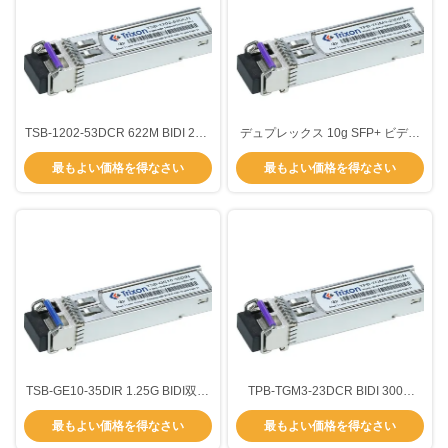
TSB-1202-53DCR 622M BIDI 2km
デュプレックス 10g SFP+ ビディ
T-1550nm,R1310nm BIDI ホット
SFP+ トランシーバー モジュール
最もよい価格を得なさい
最もよい価格を得なさい
プラグ可能なSFPトランシーバー
TX1270nm RX1310nm
モジュール 3年
TSB-GE10-35DIR 1.25G BIDI双方
TPB-TGM3-23DCR BIDI 300m
向 SFPトランシーバー
TX1270nm,RX1310nm SFP+トラ
最もよい価格を得なさい
最もよい価格を得なさい
1310nm/1550nm 波長 10km
ンシーバーモジュール DDM/DOM
-40°C ~ +85°C SMF
温度範囲-5~70°C