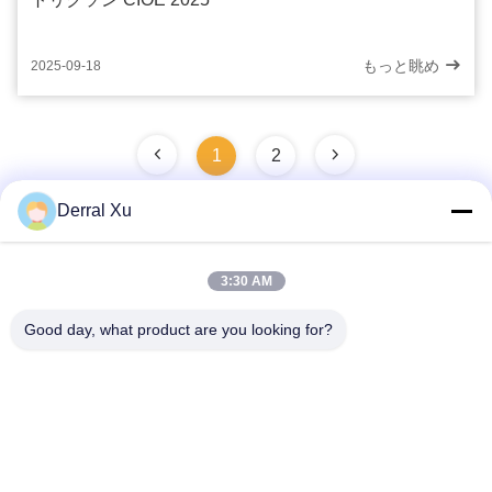
もっと眺め
2025-09-18
1
2
Derral Xu
迅速な連絡
3:30 AM
Good day, what product are you looking for?
住所
建物の2#,No.1000 ティアンゴン通り,シンキシン通り,天福新
区,チェンドゥ四川省,中国 610213
電話番号
86-28-63025144-817